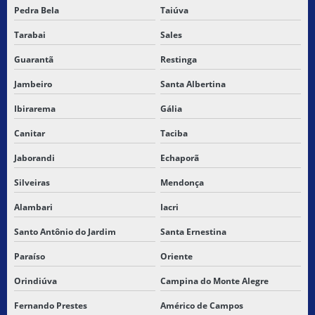
Pedra Bela
Taiúva
Tarabai
Sales
Guarantã
Restinga
Jambeiro
Santa Albertina
Ibirarema
Gália
Canitar
Taciba
Jaborandi
Echaporã
Silveiras
Mendonça
Alambari
Iacri
Santo Antônio do Jardim
Santa Ernestina
Paraíso
Oriente
Orindiúva
Campina do Monte Alegre
Fernando Prestes
Américo de Campos