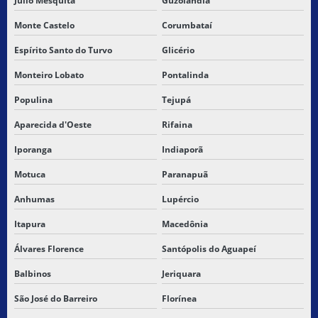
Júlio Mesquita
Guzolândia
Monte Castelo
Corumbataí
Espírito Santo do Turvo
Glicério
Monteiro Lobato
Pontalinda
Populina
Tejupá
Aparecida d'Oeste
Rifaina
Iporanga
Indiaporã
Motuca
Paranapuã
Anhumas
Lupércio
Itapura
Macedônia
Álvares Florence
Santópolis do Aguapeí
Balbinos
Jeriquara
São José do Barreiro
Florínea