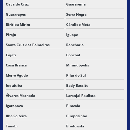
Osvaldo Cruz
Guararema
TRANSPORTE DE CARGAS SUBCONTRATAÇÃO
Guararapes
Serra Negra
TRANSPORTE DE CARGAS URGENTES
Biritiba Mirim
Cândido Mota
Piraju
Iguape
TRANSPORTE DE MERCADORIA DE TERCEIROS
Santa Cruz das Palmeiras
Rancharia
TRANSPORTE DE MERCADORIAS
Cajati
Conchal
TRANSPORTE DE MERCADORIAS ALIMENTARES
Casa Branca
Mirandópolis
TRANSPORTE DE MERCADORIAS ENTRE ESTADOS
Morro Agudo
Pilar do Sul
Juquitiba
Bady Bassitt
TRANSPORTE DE MERCADORIAS PERIGOSAS
Álvares Machado
Laranjal Paulista
TRANSPORTE RODOVIÁRIO
Igarapava
Piracaia
TRANSPORTE RODOVIÁRIO DE CARGAS
Ilha Solteira
Pirapozinho
TRANSPORTE RODOVIÁRIO DE CARGAS FRACIONADAS
Tanabi
Brodowski