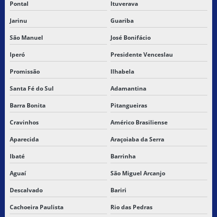
Pontal
Ituverava
TRANSPORTE DE CARGAS
Jarinu
Guariba
TRANSPORTE DE CARGAS E COMMERCE
São Manuel
José Bonifácio
TRANSPORTE DE CARGAS CUSTO
Iperó
Presidente Venceslau
TRANSPORTE DE CARGAS E ENCOMENDAS
Promissão
Ilhabela
Santa Fé do Sul
Adamantina
TRANSPORTE DE CARGAS FRACIONADAS
Barra Bonita
Pitangueiras
TRANSPORTE DE CARGAS FRETE
Cravinhos
Américo Brasiliense
TRANSPORTE DE CARGAS INTERESTADUAL
Aparecida
Araçoiaba da Serra
TRANSPORTE DE CARGAS LOGÍSTICA
Ibaté
Barrinha
Aguaí
São Miguel Arcanjo
TRANSPORTE DE CARGAS PERIGOSAS
Descalvado
Bariri
TRANSPORTE DE CARGAS PERIGOSAS RODOVIARIO
Cachoeira Paulista
Rio das Pedras
TRANSPORTE DE CARGAS SECAS