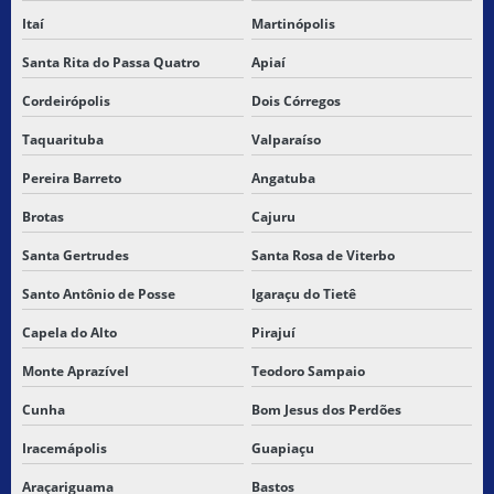
Itaí
Martinópolis
TRANSPORTE RODOVIÁRIO DE CARGAS NO BRASIL
Santa Rita do Passa Quatro
Apiaí
TRANSPORTE RODOVIÁRIO DE CARGAS PERIGOSAS
Cordeirópolis
Dois Córregos
TRANSPORTE RODOVIARIO MERCADORIA
Taquarituba
Valparaíso
TRANSPORTE RODOVIÁRIO DE MERCADORIAS PERIGOSAS
Pereira Barreto
Angatuba
TRANSPORTE TERRESTRE DE MERCADORIAS
Brotas
Cajuru
Santa Gertrudes
Santa Rosa de Viterbo
TRANSPORTES MERCADORIAS RODOVIARIOS
Santo Antônio de Posse
Igaraçu do Tietê
Capela do Alto
Pirajuí
Monte Aprazível
Teodoro Sampaio
Cunha
Bom Jesus dos Perdões
Iracemápolis
Guapiaçu
Araçariguama
Bastos