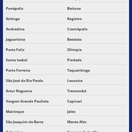
TRANSPORTADORA PARA CAXIAS MARANHÃO
Penápolis
Boituva
TRANSPORTADORA ENTREGAS EXTRA
Ibitinga
Registro
TRANSPORTADORA DE ENTREGAS RAPIDAS
Andradina
Cosmópolis
Jaguariúna
Batatais
TRANSPORTADORA ENTREGAS URGENTES
Porto Feliz
Olímpia
TRANSPORTADORA PARA MARANHÃO
Santa Isabel
Piedade
TRANSPORTADORA DE MERCADORIAS
Porto Ferreira
Taquaritinga
TRANSPORTADORA NORDESTE
São José do Rio Pardo
Louveira
Artur Nogueira
Tremembé
TRANSPORTADORA PARA SAO LUIS
Vargem Grande Paulista
Capivari
TRANSPORTADORA PARA SÃO LUIS DO MARANHÃO
Mairinque
Jales
TRANSPORTADORA DE SÃO PAULO PARA PIAUÍ
São Joaquim da Barra
Monte Alto
TRANSPORTADORA DE SÃO PAULO PRO PIAUI