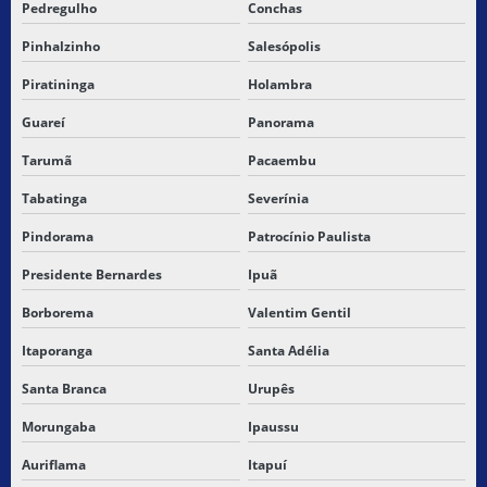
Pedregulho
Conchas
Pinhalzinho
Salesópolis
Piratininga
Holambra
Guareí
Panorama
Tarumã
Pacaembu
Tabatinga
Severínia
Pindorama
Patrocínio Paulista
Presidente Bernardes
Ipuã
Borborema
Valentim Gentil
Itaporanga
Santa Adélia
Santa Branca
Urupês
Morungaba
Ipaussu
Auriflama
Itapuí