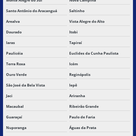
Monte Alegre do Sul
Nova Campina
Santo Antônio do Aracanguá
Saltinho
Arealva
Vista Alegre do Alto
Dourado
Itobi
Iaras
Tapiraí
Paulicéia
Euclides da Cunha Paulista
Terra Roxa
Icém
Ouro Verde
Reginópolis
São José da Bela Vista
Iepê
Jaci
Ariranha
Macaubal
Ribeirão Grande
Guaraçaí
Paulo de Faria
Nuporanga
Águas da Prata