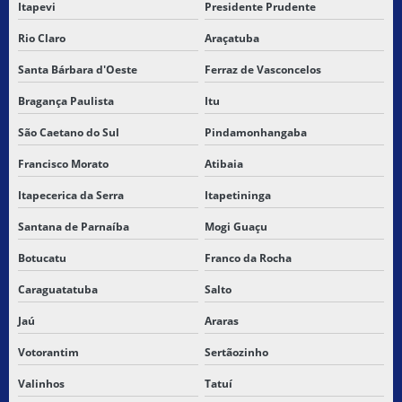
Itapevi
Presidente Prudente
FRETE E TRANSPORTE DE PEQUENAS CARGAS
Rio Claro
Araçatuba
GUIAS DE TRANSPORTE DEVOLUÇÃO
Santa Bárbara d'Oeste
Ferraz de Vasconcelos
LEVANTAMENTO E TRANSPORTE DE CARGAS
Bragança Paulista
Itu
São Caetano do Sul
Pindamonhangaba
LOCAÇÃO CARGA SECA
Francisco Morato
Atibaia
LOGISTICA DE CARGAS FRACIONADAS
Itapecerica da Serra
Itapetininga
MELHORES TRANSPORTADORAS DE SÃO PAULO
Santana de Parnaíba
Mogi Guaçu
MELHORES TRANSPORTADORAS DE SP
Botucatu
Franco da Rocha
SERVIÇO DE COLETA E ENTREGA DE MERCADORIAS
Caraguatatuba
Salto
Jaú
Araras
SERVIÇO DE ENTREGA
Votorantim
Sertãozinho
SERVIÇO DE ENTREGA BARATO
Valinhos
Tatuí