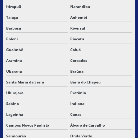
Itirapuã
Narandiba
Taiaçu
Anhembi
Barbosa
Riversul
Poloni
Piacatu
Guaimbê
Caiuá
Aramina
Coroados
Ubarana
Braúna
Santa Maria da Serra
Barra do Chapéu
Ubirajara
Pratânia
Sabino
Indiana
Lagoinha
Canas
Campos Novos Paulista
Álvaro de Carvalho
Salmourão
Onda Verde