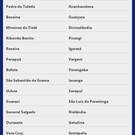
Pedro de Toledo
Avanhandava
Bocaina
Guaiçara
Mineiros do Tietê
Divinolândia
Ribeirão Bonito
Pirangi
Roseira
Igaratá
Parapuã
Vargem
Bofete
Porangaba
São Sebastião da Grama
Iacanga
Uchoa
Sarapuí
Guaraci
São Luiz do Paraitinga
General Salgado
Riolândia
Ouroeste
Getulina
Vera Cruz
Areiópolis