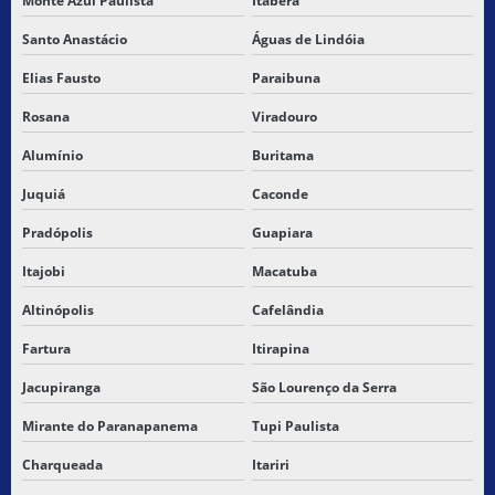
Monte Azul Paulista
Itaberá
Santo Anastácio
Águas de Lindóia
Elias Fausto
Paraibuna
Rosana
Viradouro
Alumínio
Buritama
Juquiá
Caconde
Pradópolis
Guapiara
Itajobi
Macatuba
Altinópolis
Cafelândia
Fartura
Itirapina
Jacupiranga
São Lourenço da Serra
Mirante do Paranapanema
Tupi Paulista
Charqueada
Itariri