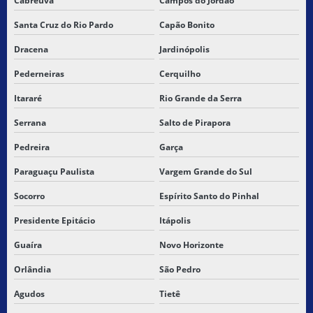
Cabreúva
Campos do Jordão
TRANSPORTADORA SP PARA MARANHÃO
Santa Cruz do Rio Pardo
Capão Bonito
Dracena
Jardinópolis
TRANSPORTADORA DE SP PARA PI
Pederneiras
Cerquilho
TRANSPORTADORA DE SP PARA PIAUI
Itararé
Rio Grande da Serra
TRANSPORTADORA SP PARA SANTA INES MARANHAO
Serrana
Salto de Pirapora
TRANSPORTADORA DE SP PARA SÃO LUIS MARANHÃO
Pedreira
Garça
Paraguaçu Paulista
Vargem Grande do Sul
TRANSPORTADORA TERESINA
Socorro
Espírito Santo do Pinhal
TRANSPORTADORA PARA TERESINA PI
Presidente Epitácio
Itápolis
TRANSPORTADORAS PARA PIAUI
Guaíra
Novo Horizonte
TRANSPORTE DE CARGA QUIMICA
Orlândia
São Pedro
TRANSPORTE DE CARGA SECA SP
Agudos
Tietê