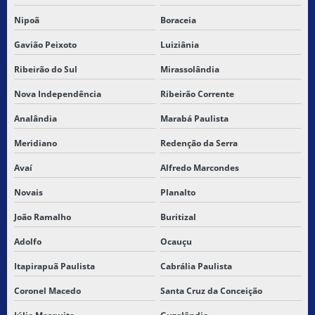
Nipoã
Boraceia
Gavião Peixoto
Luiziânia
Ribeirão do Sul
Mirassolândia
Nova Independência
Ribeirão Corrente
Analândia
Marabá Paulista
Meridiano
Redenção da Serra
Avaí
Alfredo Marcondes
Novais
Planalto
João Ramalho
Buritizal
Adolfo
Ocauçu
Itapirapuã Paulista
Cabrália Paulista
Coronel Macedo
Santa Cruz da Conceição