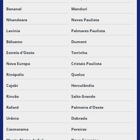
Bananal
Manduri
Nhandeara
Neves Paulista
Lavínia
Palmares Paulista
Bálsamo
Dumont
Estrela d'Oeste
Torrinha
Nova Europa
Cristais Paulista
Rinópolis
Queluz
Cajobi
Herculândia
Rincão
Salto Grande
Rafard
Palmeira d'Oeste
Urânia
Dobrada
Cosmorama
Pereiras