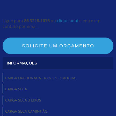
Para saber mais sobre Transporte
rodoviário
Ligue para
86 3218-1036
ou
clique aqui
e entre em
contato por email.
SOLICITE UM ORÇAMENTO
INFORMAÇÕES
CARGA FRACIONADA TRANSPORTADORA
CARGA SECA
CARGA SECA 3 EIXOS
CARGA SECA CAMINHÃO