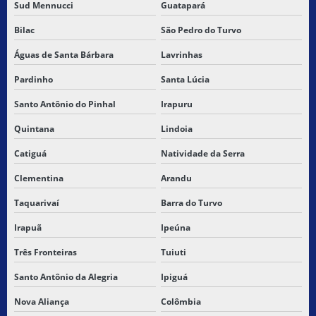
Sud Mennucci
Guatapará
Bilac
São Pedro do Turvo
Águas de Santa Bárbara
Lavrinhas
Pardinho
Santa Lúcia
Santo Antônio do Pinhal
Irapuru
Quintana
Lindoia
Catiguá
Natividade da Serra
Clementina
Arandu
Taquarivaí
Barra do Turvo
Irapuã
Ipeúna
Três Fronteiras
Tuiuti
Santo Antônio da Alegria
Ipiguá
Nova Aliança
Colômbia