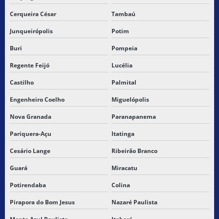
Cerqueira César
Tambaú
Junqueirópolis
Potim
Buri
Pompeia
Regente Feijó
Lucélia
Castilho
Palmital
Engenheiro Coelho
Miguelópolis
Nova Granada
Paranapanema
Pariquera-Açu
Itatinga
Cesário Lange
Ribeirão Branco
Guará
Miracatu
Potirendaba
Colina
Pirapora do Bom Jesus
Nazaré Paulista