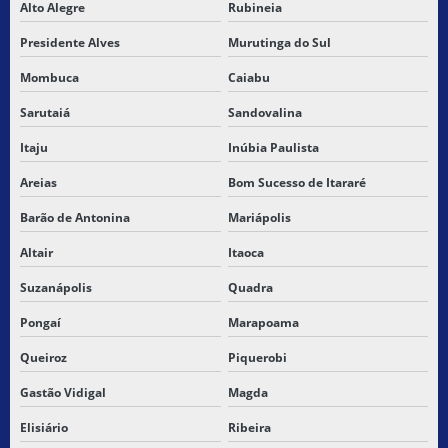
Alto Alegre
Rubineia
Presidente Alves
Murutinga do Sul
Mombuca
Caiabu
Sarutaiá
Sandovalina
Itaju
Inúbia Paulista
Areias
Bom Sucesso de Itararé
Barão de Antonina
Mariápolis
Altair
Itaoca
Suzanápolis
Quadra
Pongaí
Marapoama
Queiroz
Piquerobi
Gastão Vidigal
Magda
Elisiário
Ribeira