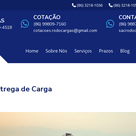
(86) 3218-1036
(86) 3218-10
COTAÇÃO
CONTA
AS
(86) 99809-7160
(86) 98
9-4518
cotacoes.rodocargas@gmail.com
sacrodo
Home
Sobre Nós
Serviços
Prazos
Blog
ntrega de Carga