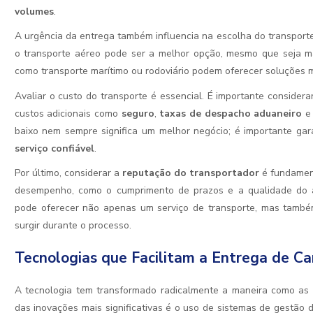
volumes
.
P EVALUATION.)
A urgência da entrega também influencia na escolha do transporte
o transporte aéreo pode ser a melhor opção, mesmo que seja m
como transporte marítimo ou rodoviário podem oferecer soluções 
Avaliar o custo do transporte é essencial. É importante conside
custos adicionais como
seguro
,
taxas de despacho aduaneiro
e 
baixo nem sempre significa um melhor negócio; é importante gar
serviço confiável
.
LIDADE
Por último, considerar a
reputação do transportador
é fundament
desempenho, como o cumprimento de prazos e a qualidade do at
pode oferecer não apenas um serviço de transporte, mas tamb
surgir durante o processo.
Tecnologias que Facilitam a Entrega de Ca
A tecnologia tem transformado radicalmente a maneira como as
das inovações mais significativas é o uso de sistemas de gestão