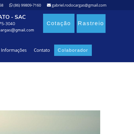
58
(86) 99809-7160
gabriel.rodocargas@gmail.com
TO - SAC
Rastreio
Cotação
875-3040
cargas@gmail.com
Informações
Contato
Colaborador