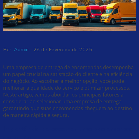
Por:
Admin
- 28 de Fevereiro de 2025
Uma empresa de entrega de encomendas desempenha
um papel crucial na satisfação do cliente e na eficiência
do negócio. Ao escolher a melhor opção, você pode
melhorar a qualidade do serviço e otimizar processos.
Neste artigo, vamos abordar os principais fatores a
considerar ao selecionar uma empresa de entrega,
garantindo que suas encomendas cheguem ao destino
de maneira rápida e segura.
Importância de escolher uma boa empresa
de entrega