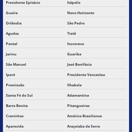
TRANSPORTADORA PARA TERESINA PI
Presidente Epitácio
Itápolis
Guaíra
Novo Horizonte
TRANSPORTADORAS PARA PIAUI
Orlândia
São Pedro
TRANSPORTE DE CARGA QUIMICA
Agudos
Tietê
TRANSPORTE DE CARGA SECA SP
Pontal
Ituverava
TRANSPORTE DE CARGAS
Jarinu
Guariba
São Manuel
José Bonifácio
TRANSPORTE DE CARGAS E COMMERCE
Iperó
Presidente Venceslau
TRANSPORTE DE CARGAS CUSTO
Promissão
Ilhabela
TRANSPORTE DE CARGAS E ENCOMENDAS
Santa Fé do Sul
Adamantina
TRANSPORTE DE CARGAS FRACIONADAS
Barra Bonita
Pitangueiras
TRANSPORTE DE CARGAS FRETE
Cravinhos
Américo Brasiliense
Aparecida
Araçoiaba da Serra
TRANSPORTE DE CARGAS INTERESTADUAL