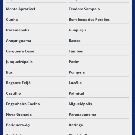
Monte Aprazível
Teodoro Sampaio
Cunha
Bom Jesus dos Perdões
Iracemápolis
Guapiaçu
Araçariguama
Bastos
Cerqueira César
Tambaú
Junqueirópolis
Potim
Buri
Pompeia
Regente Feijó
Lucélia
Castilho
Palmital
Engenheiro Coelho
Miguelópolis
Nova Granada
Paranapanema
Pariquera-Açu
Itatinga