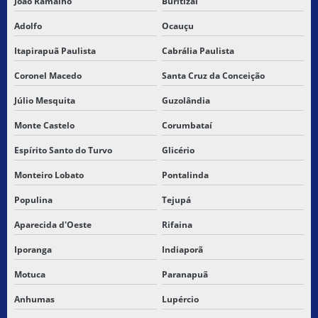
João Ramalho
Buritizal
Adolfo
Ocauçu
Itapirapuã Paulista
Cabrália Paulista
Coronel Macedo
Santa Cruz da Conceição
Júlio Mesquita
Guzolândia
Monte Castelo
Corumbataí
Espírito Santo do Turvo
Glicério
Monteiro Lobato
Pontalinda
Populina
Tejupá
Aparecida d'Oeste
Rifaina
Iporanga
Indiaporã
Motuca
Paranapuã
Anhumas
Lupércio