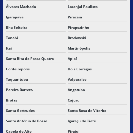
TRANSPORTE DE MERCADORIAS PERIGOSAS
Álvares Machado
Laranjal Paulista
TRANSPORTE RODOVIÁRIO
Igarapava
Piracaia
Ilha Solteira
Pirapozinho
TRANSPORTE RODOVIÁRIO DE CARGAS
Tanabi
Brodowski
TRANSPORTE RODOVIÁRIO DE CARGAS FRACIONADAS
Itaí
Martinópolis
TRANSPORTE RODOVIÁRIO DE CARGAS NO BRASIL
Santa Rita do Passa Quatro
Apiaí
TRANSPORTE RODOVIÁRIO DE CARGAS PERIGOSAS
Cordeirópolis
Dois Córregos
Taquarituba
Valparaíso
TRANSPORTE RODOVIARIO MERCADORIA
Pereira Barreto
Angatuba
TRANSPORTE RODOVIÁRIO DE MERCADORIAS PERIGOSAS
Brotas
Cajuru
TRANSPORTE TERRESTRE DE MERCADORIAS
Santa Gertrudes
Santa Rosa de Viterbo
TRANSPORTES MERCADORIAS RODOVIARIOS
Santo Antônio de Posse
Igaraçu do Tietê
Capela do Alto
Pirajuí