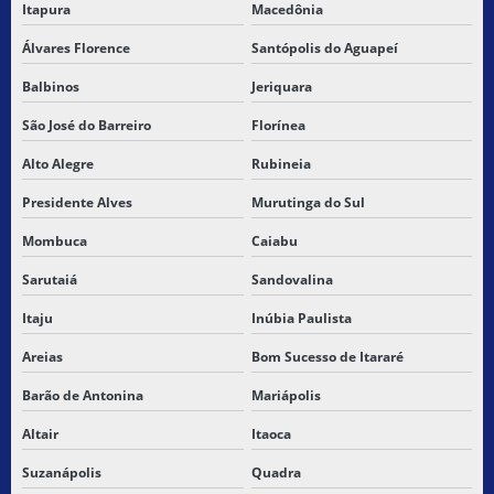
Itapura
Macedônia
Álvares Florence
Santópolis do Aguapeí
Balbinos
Jeriquara
São José do Barreiro
Florínea
Alto Alegre
Rubineia
Presidente Alves
Murutinga do Sul
Mombuca
Caiabu
Sarutaiá
Sandovalina
Itaju
Inúbia Paulista
Areias
Bom Sucesso de Itararé
Barão de Antonina
Mariápolis
Altair
Itaoca
Suzanápolis
Quadra