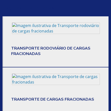
CONTRATAR TRANSPORTADORA
Páginas relacionadas
CONTRATAR TRANSPORTE DE CARGA
CONTRATAR TRANSPORTE PRIVADO
EMBARQUE DE MERCADORIAS
TRANSPORTE RODOVIÁRIO DE CARGAS
EMPRESA DE ENTREGA DE CARGAS
FRACIONADAS
EMPRESA DE ENTREGA DE ENCOMENDAS
EMPRESA DE ENTREGA DE MERCADORIAS
EMPRESA DE ENTREGA DE PEQUENOS VOLUMES
EMPRESA DE ENTREGAS
TRANSPORTE DE CARGAS FRACIONADAS
EMPRESA QUE FAZ ENTREGA