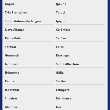
Irapuã
Ipeúna
Três Fronteiras
Tuiuti
Santo Antônio da Alegria
Ipiguá
Nova Aliança
Colômbia
Pedra Bela
Taiúva
Tarabai
Sales
Guarantã
Restinga
Jambeiro
Santa Albertina
Ibirarema
Gália
Canitar
Taciba
Jaborandi
Echaporã
Silveiras
Mendonça
Alambari
Iacri