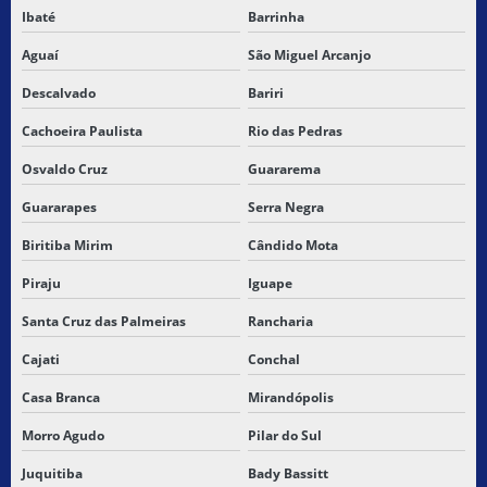
Ibaté
Barrinha
TRANSPORTE DE CARGAS LOGÍSTICA
Aguaí
São Miguel Arcanjo
TRANSPORTE DE CARGAS PERIGOSAS
Descalvado
Bariri
TRANSPORTE DE CARGAS PERIGOSAS RODOVIARIO
Cachoeira Paulista
Rio das Pedras
Osvaldo Cruz
Guararema
TRANSPORTE DE CARGAS SECAS
Guararapes
Serra Negra
TRANSPORTE DE CARGAS SUBCONTRATAÇÃO
Biritiba Mirim
Cândido Mota
TRANSPORTE DE CARGAS URGENTES
Piraju
Iguape
TRANSPORTE DE MERCADORIA DE TERCEIROS
Santa Cruz das Palmeiras
Rancharia
Cajati
Conchal
TRANSPORTE DE MERCADORIAS
Casa Branca
Mirandópolis
TRANSPORTE DE MERCADORIAS ALIMENTARES
Morro Agudo
Pilar do Sul
TRANSPORTE DE MERCADORIAS ENTRE ESTADOS
Juquitiba
Bady Bassitt