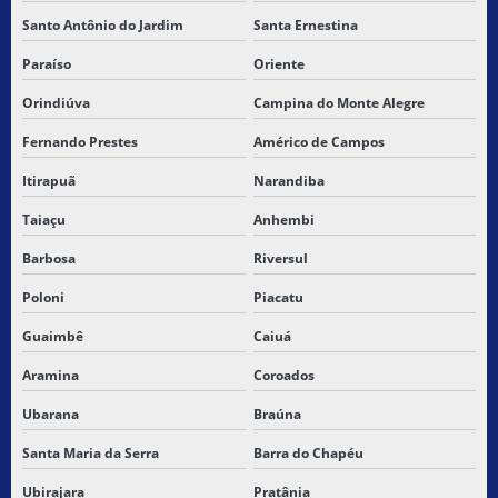
Santo Antônio do Jardim
Santa Ernestina
Paraíso
Oriente
Orindiúva
Campina do Monte Alegre
Fernando Prestes
Américo de Campos
Itirapuã
Narandiba
Taiaçu
Anhembi
Barbosa
Riversul
Poloni
Piacatu
Guaimbê
Caiuá
Aramina
Coroados
Ubarana
Braúna
Santa Maria da Serra
Barra do Chapéu
Ubirajara
Pratânia