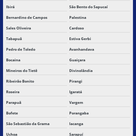
Ibirá
São Bento do Sapucaí
Bernardino de Campos
Palestina
Sales Oliveira
Cardoso
Tabapuã
Estiva Gerbi
Pedro de Toledo
Avanhandava
Bocaina
Guaiçara
Mineiros do Tietê
Divinolândia
Ribeirão Bonito
Pirangi
Roseira
Igaratá
Parapuã
Vargem
Bofete
Porangaba
São Sebastião da Grama
Iacanga
Uchoa
Sarapuí