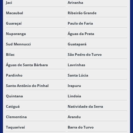
Jaci
Ariranha
Macaubal
Ribeirão Grande
Guaraçaí
Paulo de Faria
Nuporanga
Águas da Prata
Sud Mennucci
Guatapará
Bilac
São Pedro do Turvo
Águas de Santa Bárbara
Lavrinhas
Pardinho
Santa Lúcia
Santo Antônio do Pinhal
Irapuru
Quintana
Lindoia
Catiguá
Natividade da Serra
Clementina
Arandu
Taquarivaí
Barra do Turvo