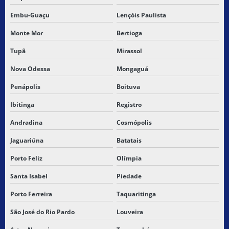
TRANSPORTADORA CARGA FRACIONADA
Embu-Guaçu
Lençóis Paulista
TRANSPORTADORA CARGA FRACIONADA NORDESTE
Monte Mor
Bertioga
TRANSPORTADORA DE CARGAS
Tupã
Mirassol
TRANSPORTADORA DE CARGAS PERIGOSAS
Nova Odessa
Mongaguá
Penápolis
Boituva
TRANSPORTADORA PARA CAXIAS MARANHÃO
Ibitinga
Registro
TRANSPORTADORA ENTREGAS EXTRA
Andradina
Cosmópolis
TRANSPORTADORA DE ENTREGAS RAPIDAS
Jaguariúna
Batatais
TRANSPORTADORA ENTREGAS URGENTES
Porto Feliz
Olímpia
TRANSPORTADORA PARA MARANHÃO
Santa Isabel
Piedade
Porto Ferreira
Taquaritinga
TRANSPORTADORA DE MERCADORIAS
São José do Rio Pardo
Louveira
TRANSPORTADORA NORDESTE