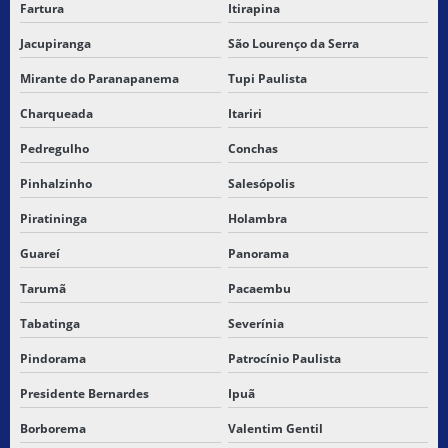
Fartura
Itirapina
Jacupiranga
São Lourenço da Serra
Mirante do Paranapanema
Tupi Paulista
Charqueada
Itariri
Pedregulho
Conchas
Pinhalzinho
Salesópolis
Piratininga
Holambra
Guareí
Panorama
Tarumã
Pacaembu
Tabatinga
Severínia
Pindorama
Patrocínio Paulista
Presidente Bernardes
Ipuã
Borborema
Valentim Gentil