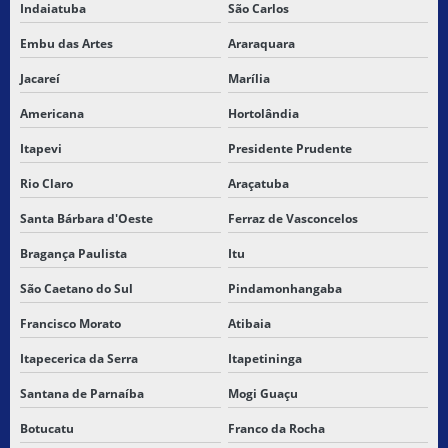
Indaiatuba
São Carlos
ENTREGA CARGA RÁPIDA
Embu das Artes
Araraquara
ENTREGA CARGA VISTA
Jacareí
Marília
ENTREGA DE PEQUENAS CARGAS
Americana
Hortolândia
FRETE DE CARGA SECA
Itapevi
Presidente Prudente
FRETE E TRANSPORTE DE PEQUENAS CARGAS
Rio Claro
Araçatuba
Santa Bárbara d'Oeste
Ferraz de Vasconcelos
GUIAS DE TRANSPORTE DEVOLUÇÃO
Bragança Paulista
Itu
LEVANTAMENTO E TRANSPORTE DE CARGAS
São Caetano do Sul
Pindamonhangaba
LOCAÇÃO CARGA SECA
Francisco Morato
Atibaia
LOGISTICA DE CARGAS FRACIONADAS
Itapecerica da Serra
Itapetininga
Santana de Parnaíba
Mogi Guaçu
MELHORES TRANSPORTADORAS DE SÃO PAULO
Botucatu
Franco da Rocha
MELHORES TRANSPORTADORAS DE SP