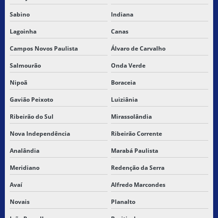
Sabino
Indiana
Lagoinha
Canas
Campos Novos Paulista
Álvaro de Carvalho
Salmourão
Onda Verde
Nipoã
Boraceia
Gavião Peixoto
Luiziânia
Ribeirão do Sul
Mirassolândia
Nova Independência
Ribeirão Corrente
Analândia
Marabá Paulista
Meridiano
Redenção da Serra
Avaí
Alfredo Marcondes
Novais
Planalto