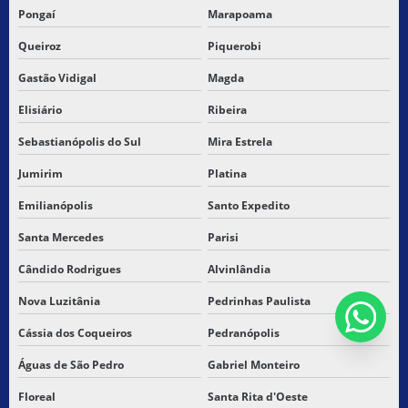
Pongaí
Marapoama
Queiroz
Piquerobi
Gastão Vidigal
Magda
Elisiário
Ribeira
Sebastianópolis do Sul
Mira Estrela
Jumirim
Platina
Emilianópolis
Santo Expedito
Santa Mercedes
Parisi
Cândido Rodrigues
Alvinlândia
Nova Luzitânia
Pedrinhas Paulista
Cássia dos Coqueiros
Pedranópolis
Águas de São Pedro
Gabriel Monteiro
Floreal
Santa Rita d'Oeste