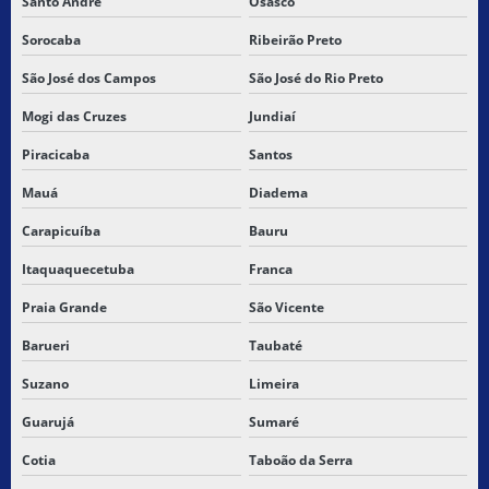
Santo André
Osasco
EMPRESA DE TRANSPORTE RODOVIÁRIO
Sorocaba
Ribeirão Preto
EMPRESA DE TRANSPORTE RODOVIÁRIO DE CARGAS
São José dos Campos
São José do Rio Preto
Mogi das Cruzes
Jundiaí
EMPRESA DE TRANSPORTE A ROTA
Piracicaba
Santos
EMPRESA DE TRANSPORTE TERCEIRIZADO
Mauá
Diadema
EMPRESA DE TRANSPORTE TERRESTRE
Carapicuíba
Bauru
EMPRESA DE TRANSPORTE VALORES
Itaquaquecetuba
Franca
Praia Grande
São Vicente
EMPRESAS DE CARGAS FRACIONADAS
Barueri
Taubaté
EMPRESAS QUE FAZEM TRANSPORTE DE MERCADORIAS
Suzano
Limeira
EMPRESAS TRANSPORTE CARGA SECA
Guarujá
Sumaré
ENTREGA DE CARGA
Cotia
Taboão da Serra