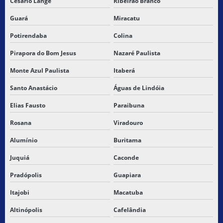
Cesário Lange
Ribeirão Branco
Guará
Miracatu
Potirendaba
Colina
Pirapora do Bom Jesus
Nazaré Paulista
Monte Azul Paulista
Itaberá
Santo Anastácio
Águas de Lindóia
Elias Fausto
Paraibuna
Rosana
Viradouro
Alumínio
Buritama
Juquiá
Caconde
Pradópolis
Guapiara
Itajobi
Macatuba
Altinópolis
Cafelândia