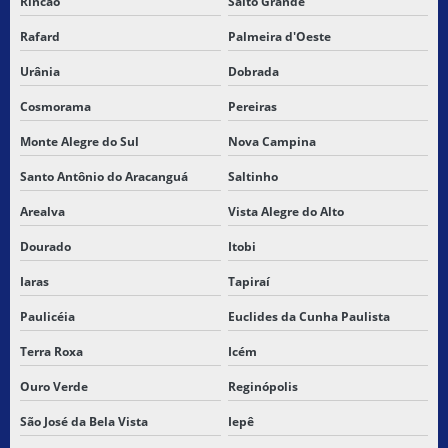
Rincão
Salto Grande
Rafard
Palmeira d'Oeste
Urânia
Dobrada
Cosmorama
Pereiras
Monte Alegre do Sul
Nova Campina
Santo Antônio do Aracanguá
Saltinho
Arealva
Vista Alegre do Alto
Dourado
Itobi
Iaras
Tapiraí
Paulicéia
Euclides da Cunha Paulista
Terra Roxa
Icém
Ouro Verde
Reginópolis
São José da Bela Vista
Iepê