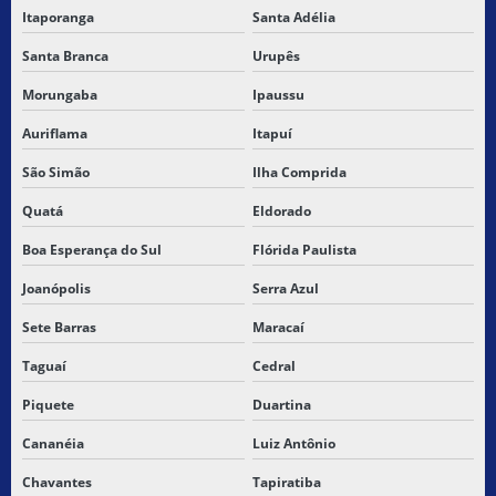
Itaporanga
Santa Adélia
Santa Branca
Urupês
Morungaba
Ipaussu
Auriflama
Itapuí
São Simão
Ilha Comprida
Quatá
Eldorado
Boa Esperança do Sul
Flórida Paulista
Joanópolis
Serra Azul
Sete Barras
Maracaí
Taguaí
Cedral
Piquete
Duartina
Cananéia
Luiz Antônio
Chavantes
Tapiratiba