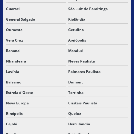
Guaraci
São Luiz do Paraitinga
General Salgado
Riolândia
Ouroeste
Getulina
Vera Cruz
Areiópolis
Bananal
Manduri
Nhandeara
Neves Paulista
Lavínia
Palmares Paulista
Bálsamo
Dumont
Estrela d'Oeste
Torrinha
Nova Europa
Cristais Paulista
Rinópolis
Queluz
Cajobi
Herculândia