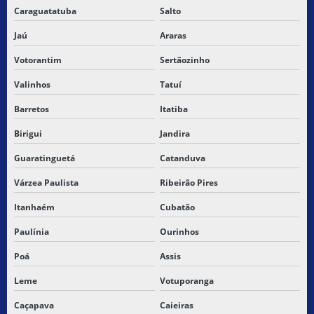
Caraguatatuba
Salto
SERVIÇO DE COLETA E ENTREGA DE MERCADORIAS
Jaú
Araras
SERVIÇO DE ENTREGA
Votorantim
Sertãozinho
Valinhos
Tatuí
SERVIÇO DE ENTREGA BARATO
Barretos
Itatiba
SERVIÇO DE ENTREGA BRASIL
Birigui
Jandira
SERVIÇO DE ENTREGA ENTRE CIDADES
Guaratinguetá
Catanduva
SERVIÇO DE ENTREGA PARA E COMMERCE
Várzea Paulista
Ribeirão Pires
SERVIÇO DE ENTREGA A DOMICILIO
Itanhaém
Cubatão
Paulínia
Ourinhos
SERVIÇO DE ENTREGA DE ENCOMENDAS
Poá
Assis
SERVIÇO DE ENTREGA ENTRE ESTADOS
Leme
Votuporanga
SERVIÇO DE ENTREGA INTERESTADUAL
Caçapava
Caieiras