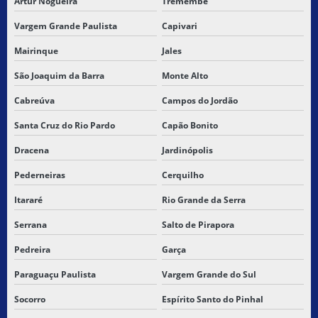
Artur Nogueira
Tremembé
TRANSPORTADORA PARA SAO LUIS
Vargem Grande Paulista
Capivari
TRANSPORTADORA PARA SÃO LUIS DO MARANHÃO
Mairinque
Jales
São Joaquim da Barra
Monte Alto
TRANSPORTADORA DE SÃO PAULO PARA PIAUÍ
Cabreúva
Campos do Jordão
TRANSPORTADORA DE SÃO PAULO PRO PIAUI
Santa Cruz do Rio Pardo
Capão Bonito
TRANSPORTADORA SP PARA MARANHÃO
Dracena
Jardinópolis
TRANSPORTADORA DE SP PARA PI
Pederneiras
Cerquilho
Itararé
Rio Grande da Serra
TRANSPORTADORA DE SP PARA PIAUI
Serrana
Salto de Pirapora
TRANSPORTADORA SP PARA SANTA INES MARANHAO
Pedreira
Garça
TRANSPORTADORA DE SP PARA SÃO LUIS MARANHÃO
Paraguaçu Paulista
Vargem Grande do Sul
TRANSPORTADORA TERESINA
Socorro
Espírito Santo do Pinhal