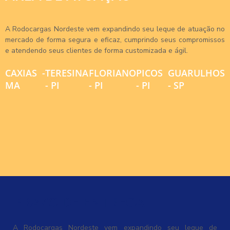
A Rodocargas Nordeste vem expandindo seu leque de atuação no
mercado de forma segura e eficaz, cumprindo seus compromissos
e atendendo seus clientes de forma customizada e ágil.
CAXIAS -
TERESINA
FLORIANO
PICOS
GUARULHOS
MA
- PI
- PI
- PI
- SP
PRAZO DE ENTREGA
A Rodocargas Nordeste vem expandindo seu leque de