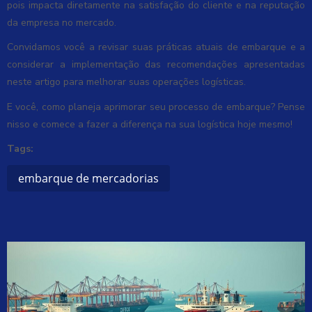
pois impacta diretamente na satisfação do cliente e na reputação
da empresa no mercado.
Convidamos você a revisar suas práticas atuais de embarque e a
considerar a implementação das recomendações apresentadas
neste artigo para melhorar suas operações logísticas.
E você, como planeja aprimorar seu processo de embarque? Pense
nisso e comece a fazer a diferença na sua logística hoje mesmo!
Tags:
embarque de mercadorias