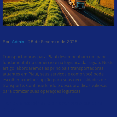
Por:
Admin
- 28 de Fevereiro de 2025
Transportadoras para Piauí desempenham um papel
fundamental no comércio e na logística da região. Neste
artigo, abordaremos as principais transportadoras
atuantes em Piauí, seus serviços e como você pode
escolher a melhor opção para suas necessidades de
transporte. Continue lendo e descubra dicas valiosas
para otimizar suas operações logísticas.
Por que escolher transportadoras para
Piauí