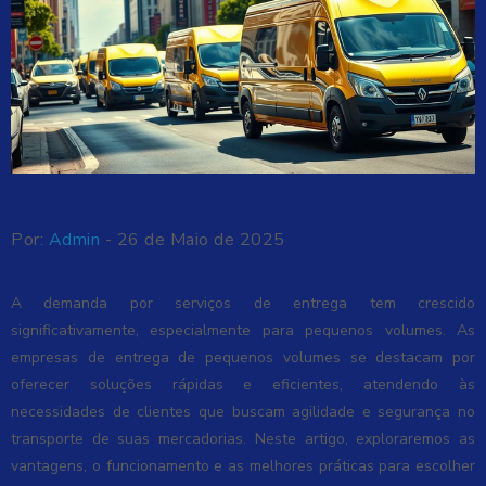
Por:
Admin
- 26 de Maio de 2025
A demanda por serviços de entrega tem crescido
significativamente, especialmente para pequenos volumes. As
empresas de entrega de pequenos volumes se destacam por
oferecer soluções rápidas e eficientes, atendendo às
necessidades de clientes que buscam agilidade e segurança no
transporte de suas mercadorias. Neste artigo, exploraremos as
vantagens, o funcionamento e as melhores práticas para escolher