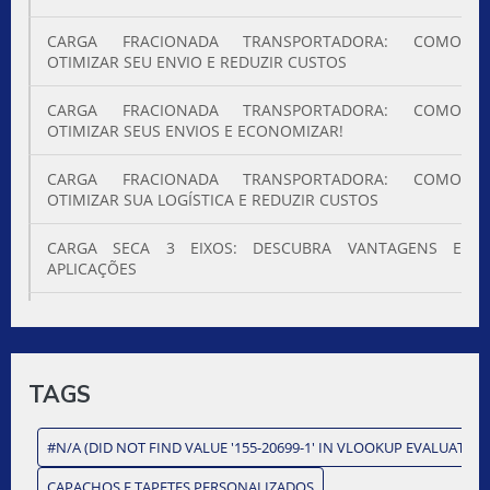
CARGA FRACIONADA TRANSPORTADORA: COMO
OTIMIZAR SEU ENVIO E REDUZIR CUSTOS
CARGA FRACIONADA TRANSPORTADORA: COMO
OTIMIZAR SEUS ENVIOS E ECONOMIZAR!
CARGA FRACIONADA TRANSPORTADORA: COMO
OTIMIZAR SUA LOGÍSTICA E REDUZIR CUSTOS
CARGA SECA 3 EIXOS: DESCUBRA VANTAGENS E
APLICAÇÕES
CARGA SECA 3 EIXOS: EFICÁCIA E VANTAGENS
CARGA SECA 3 EIXOS: O QUE VOCÊ PRECISA SABER PARA
TRANSPORTE EFICIENTE
TAGS
CARGA SECA 3 EIXOS: TUDO QUE VOCÊ PRECISA SABER
#N/A (DID NOT FIND VALUE '155-20699-1' IN VLOOKUP EVALUATION
CARGA SECA CAMINHÃO É ESSENCIAL PARA
CAPACHOS E TAPETES PERSONALIZADOS