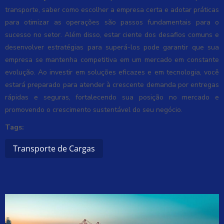
transporte, saber como escolher a empresa certa e adotar práticas
para otimizar as operações são passos fundamentais para o
sucesso no setor. Além disso, estar ciente dos desafios comuns e
desenvolver estratégias para superá-los pode garantir que sua
empresa se mantenha competitiva em um mercado em constante
evolução. Ao investir em soluções eficazes e em tecnologia, você
estará preparado para atender à crescente demanda por entregas
rápidas e seguras, fortalecendo sua posição no mercado e
promovendo o crescimento sustentável do seu negócio.
Tags:
Transporte de Cargas