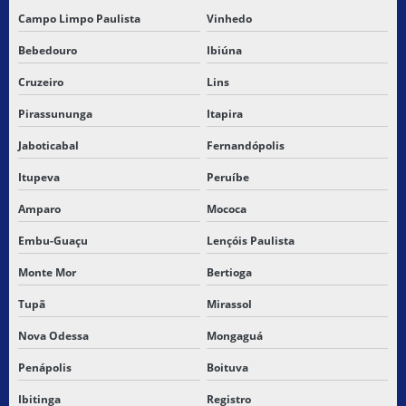
SERVIÇO DE TRANSPORTE DE CARGA
Campo Limpo Paulista
Vinhedo
Bebedouro
Ibiúna
SERVIÇOS DE ENTREGA ONLINE
Cruzeiro
Lins
TABELA DE CARGAS FRACIONADAS
Pirassununga
Itapira
TERCEIRIZAÇÃO DO TRANSPORTE DE CARGAS
Jaboticabal
Fernandópolis
TRANSPORTADORA PARA BALSAS MARANHÃO
Itupeva
Peruíbe
Amparo
Mococa
TRANSPORTADORA CARGA FRACIONADA
Embu-Guaçu
Lençóis Paulista
TRANSPORTADORA CARGA FRACIONADA NORDESTE
Monte Mor
Bertioga
TRANSPORTADORA DE CARGAS
Tupã
Mirassol
TRANSPORTADORA DE CARGAS PERIGOSAS
Nova Odessa
Mongaguá
Penápolis
Boituva
TRANSPORTADORA PARA CAXIAS MARANHÃO
Ibitinga
Registro