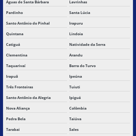
Águas de Santa Bárbara
Lavrinhas
Pardinho
Santa Lúcia
Santo Antônio do Pinhal
Irapuru
Quintana
Lindoia
Catiguá
Natividade da Serra
Clementina
Arandu
Taquarivaí
Barra do Turvo
Irapuã
Ipeúna
Três Fronteiras
Tuiuti
Santo Antônio da Alegria
Ipiguá
Nova Aliança
Colômbia
Pedra Bela
Taiúva
Tarabai
Sales