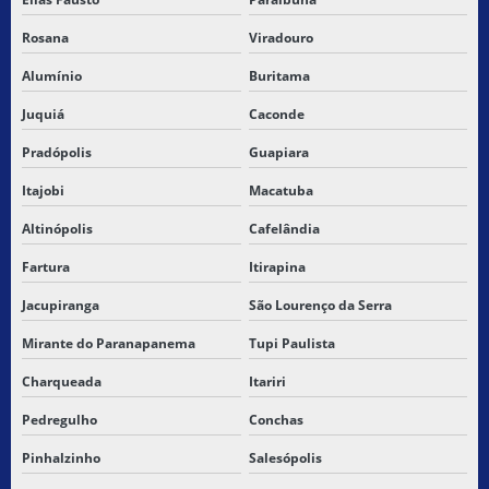
Rosana
Viradouro
Alumínio
Buritama
Juquiá
Caconde
Pradópolis
Guapiara
Itajobi
Macatuba
Altinópolis
Cafelândia
Fartura
Itirapina
Jacupiranga
São Lourenço da Serra
Mirante do Paranapanema
Tupi Paulista
Charqueada
Itariri
Pedregulho
Conchas
Pinhalzinho
Salesópolis