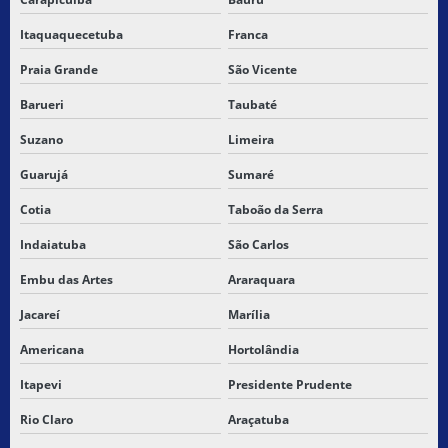
EMPRESA DE TRANSPORTE VALORES
Itaquaquecetuba
Franca
Praia Grande
São Vicente
EMPRESAS DE CARGAS FRACIONADAS
Barueri
Taubaté
EMPRESAS QUE FAZEM TRANSPORTE DE MERCADORIAS
Suzano
Limeira
EMPRESAS TRANSPORTE CARGA SECA
Guarujá
Sumaré
ENTREGA DE CARGA
Cotia
Taboão da Serra
Indaiatuba
São Carlos
ENTREGA CARGA RÁPIDA
Embu das Artes
Araraquara
ENTREGA CARGA VISTA
Jacareí
Marília
ENTREGA DE PEQUENAS CARGAS
Americana
Hortolândia
FRETE DE CARGA SECA
Itapevi
Presidente Prudente
FRETE E TRANSPORTE DE PEQUENAS CARGAS
Rio Claro
Araçatuba