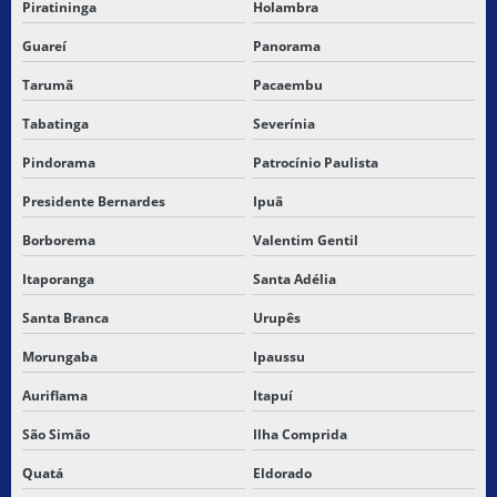
Piratininga
Holambra
Guareí
Panorama
Tarumã
Pacaembu
Tabatinga
Severínia
Pindorama
Patrocínio Paulista
Presidente Bernardes
Ipuã
Borborema
Valentim Gentil
Itaporanga
Santa Adélia
Santa Branca
Urupês
Morungaba
Ipaussu
Auriflama
Itapuí
São Simão
Ilha Comprida
Quatá
Eldorado