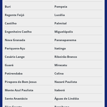
Buri
Pompeia
Regente Feijó
Lucélia
Castilho
Palmital
Engenheiro Coelho
Miguelópolis
Nova Granada
Paranapanema
Pariquera-Açu
Itatinga
Cesário Lange
Ribeirão Branco
Guará
Miracatu
Potirendaba
Colina
Pirapora do Bom Jesus
Nazaré Paulista
Monte Azul Paulista
Itaberá
Santo Anastácio
Águas de Lindóia
Elias Fausto
Paraibuna