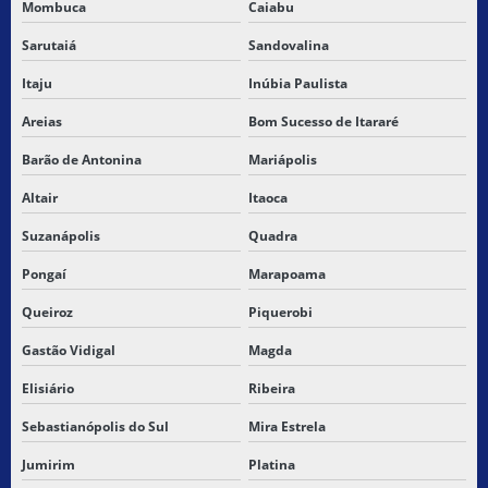
Mombuca
Caiabu
Sarutaiá
Sandovalina
Itaju
Inúbia Paulista
Areias
Bom Sucesso de Itararé
Barão de Antonina
Mariápolis
Altair
Itaoca
Suzanápolis
Quadra
Pongaí
Marapoama
Queiroz
Piquerobi
Gastão Vidigal
Magda
Elisiário
Ribeira
Sebastianópolis do Sul
Mira Estrela
Jumirim
Platina