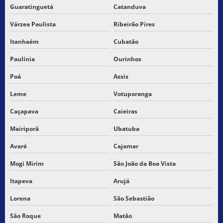
Guaratinguetá
Catanduva
SERVIÇO DE ENTREGA PARA E COMMERCE
Várzea Paulista
Ribeirão Pires
SERVIÇO DE ENTREGA A DOMICILIO
Itanhaém
Cubatão
Paulínia
Ourinhos
SERVIÇO DE ENTREGA DE ENCOMENDAS
Poá
Assis
SERVIÇO DE ENTREGA ENTRE ESTADOS
Leme
Votuporanga
SERVIÇO DE ENTREGA INTERESTADUAL
Caçapava
Caieiras
SERVIÇO DE ENTREGA INTERMUNICIPAL
Mairiporã
Ubatuba
Avaré
Cajamar
SERVIÇO DE ENTREGA PARA LOJA VIRTUAL
Mogi Mirim
São João da Boa Vista
SERVIÇO DE ENTREGA NACIONAL
Itapeva
Arujá
SERVIÇO DE ENTREGA PARTICULAR
Lorena
São Sebastião
SERVIÇO DE ENTREGA RAPIDA SP
São Roque
Matão