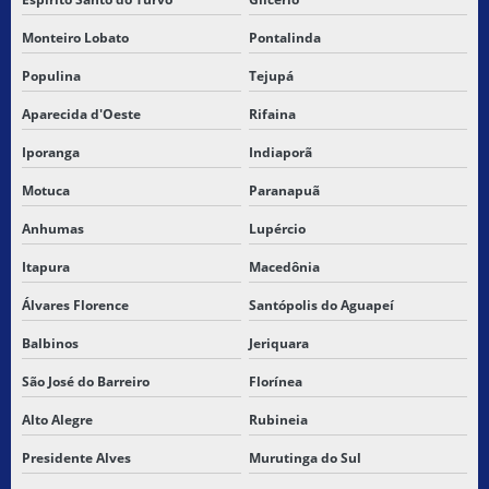
Monteiro Lobato
Pontalinda
Populina
Tejupá
Aparecida d'Oeste
Rifaina
Iporanga
Indiaporã
Motuca
Paranapuã
Anhumas
Lupércio
Itapura
Macedônia
Álvares Florence
Santópolis do Aguapeí
Balbinos
Jeriquara
São José do Barreiro
Florínea
Alto Alegre
Rubineia
Presidente Alves
Murutinga do Sul