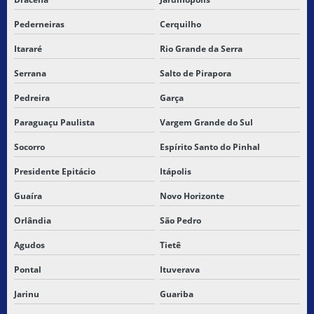
TRANSPORTADORA DE SP PARA PI
Pederneiras
Cerquilho
Itararé
Rio Grande da Serra
TRANSPORTADORA DE SP PARA PIAUI
Serrana
Salto de Pirapora
TRANSPORTADORA SP PARA SANTA INES MARANHAO
Pedreira
Garça
TRANSPORTADORA DE SP PARA SÃO LUIS MARANHÃO
Paraguaçu Paulista
Vargem Grande do Sul
TRANSPORTADORA TERESINA
Socorro
Espírito Santo do Pinhal
TRANSPORTADORA PARA TERESINA PI
Presidente Epitácio
Itápolis
Guaíra
Novo Horizonte
TRANSPORTADORAS PARA PIAUI
Orlândia
São Pedro
TRANSPORTE DE CARGA QUIMICA
Agudos
Tietê
TRANSPORTE DE CARGA SECA SP
Pontal
Ituverava
TRANSPORTE DE CARGAS
Jarinu
Guariba