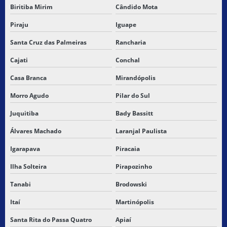
Biritiba Mirim
Cândido Mota
TRANSPORTE DE CARGAS URGENTES
Piraju
Iguape
TRANSPORTE DE MERCADORIA DE TERCEIROS
Santa Cruz das Palmeiras
Rancharia
Cajati
Conchal
TRANSPORTE DE MERCADORIAS
Casa Branca
Mirandópolis
TRANSPORTE DE MERCADORIAS ALIMENTARES
Morro Agudo
Pilar do Sul
TRANSPORTE DE MERCADORIAS ENTRE ESTADOS
Juquitiba
Bady Bassitt
TRANSPORTE DE MERCADORIAS PERIGOSAS
Álvares Machado
Laranjal Paulista
TRANSPORTE RODOVIÁRIO
Igarapava
Piracaia
Ilha Solteira
Pirapozinho
TRANSPORTE RODOVIÁRIO DE CARGAS
Tanabi
Brodowski
TRANSPORTE RODOVIÁRIO DE CARGAS FRACIONADAS
Itaí
Martinópolis
TRANSPORTE RODOVIÁRIO DE CARGAS NO BRASIL
Santa Rita do Passa Quatro
Apiaí