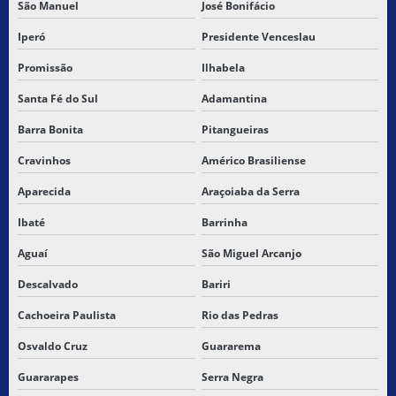
São Manuel
José Bonifácio
TRANSPORTE DE CARGAS E COMMERCE
Iperó
Presidente Venceslau
TRANSPORTE DE CARGAS CUSTO
Promissão
Ilhabela
TRANSPORTE DE CARGAS E ENCOMENDAS
Santa Fé do Sul
Adamantina
TRANSPORTE DE CARGAS FRACIONADAS
Barra Bonita
Pitangueiras
TRANSPORTE DE CARGAS FRETE
Cravinhos
Américo Brasiliense
Aparecida
Araçoiaba da Serra
TRANSPORTE DE CARGAS INTERESTADUAL
Ibaté
Barrinha
TRANSPORTE DE CARGAS LOGÍSTICA
Aguaí
São Miguel Arcanjo
TRANSPORTE DE CARGAS PERIGOSAS
Descalvado
Bariri
TRANSPORTE DE CARGAS PERIGOSAS RODOVIARIO
Cachoeira Paulista
Rio das Pedras
Osvaldo Cruz
Guararema
TRANSPORTE DE CARGAS SECAS
Guararapes
Serra Negra
TRANSPORTE DE CARGAS SUBCONTRATAÇÃO