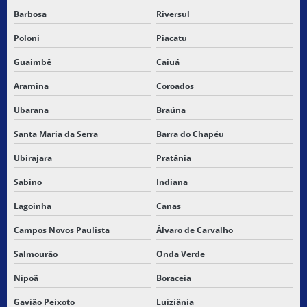
Barbosa
Riversul
Poloni
Piacatu
Guaimbê
Caiuá
Aramina
Coroados
Ubarana
Braúna
Santa Maria da Serra
Barra do Chapéu
Ubirajara
Pratânia
Sabino
Indiana
Lagoinha
Canas
Campos Novos Paulista
Álvaro de Carvalho
Salmourão
Onda Verde
Nipoã
Boraceia
Gavião Peixoto
Luiziânia