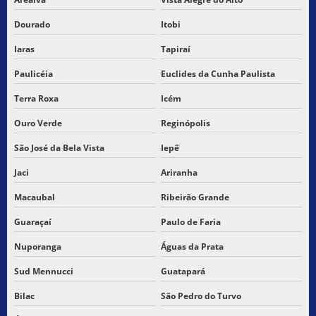
Dourado
Itobi
Iaras
Tapiraí
Paulicéia
Euclides da Cunha Paulista
Terra Roxa
Icém
Ouro Verde
Reginópolis
São José da Bela Vista
Iepê
Jaci
Ariranha
Macaubal
Ribeirão Grande
Guaraçaí
Paulo de Faria
Nuporanga
Águas da Prata
Sud Mennucci
Guatapará
Bilac
São Pedro do Turvo