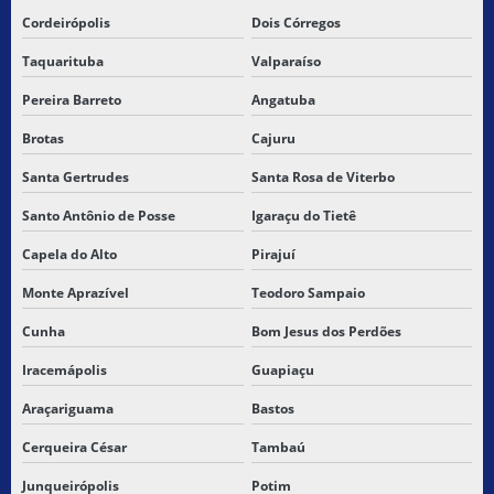
TRANSPORTE RODOVIÁRIO DE CARGAS PERIGOSAS
Cordeirópolis
Dois Córregos
Taquarituba
Valparaíso
TRANSPORTE RODOVIARIO MERCADORIA
Pereira Barreto
Angatuba
TRANSPORTE RODOVIÁRIO DE MERCADORIAS PERIGOSAS
Brotas
Cajuru
TRANSPORTE TERRESTRE DE MERCADORIAS
Santa Gertrudes
Santa Rosa de Viterbo
TRANSPORTES MERCADORIAS RODOVIARIOS
Santo Antônio de Posse
Igaraçu do Tietê
Capela do Alto
Pirajuí
Monte Aprazível
Teodoro Sampaio
Cunha
Bom Jesus dos Perdões
Iracemápolis
Guapiaçu
Araçariguama
Bastos
Cerqueira César
Tambaú
Junqueirópolis
Potim