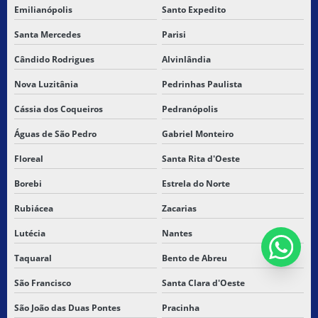
Emilianópolis
Santo Expedito
Santa Mercedes
Parisi
Cândido Rodrigues
Alvinlândia
Nova Luzitânia
Pedrinhas Paulista
Cássia dos Coqueiros
Pedranópolis
Águas de São Pedro
Gabriel Monteiro
Floreal
Santa Rita d'Oeste
Borebi
Estrela do Norte
Rubiácea
Zacarias
Lutécia
Nantes
Taquaral
Bento de Abreu
São Francisco
Santa Clara d'Oeste
São João das Duas Pontes
Pracinha