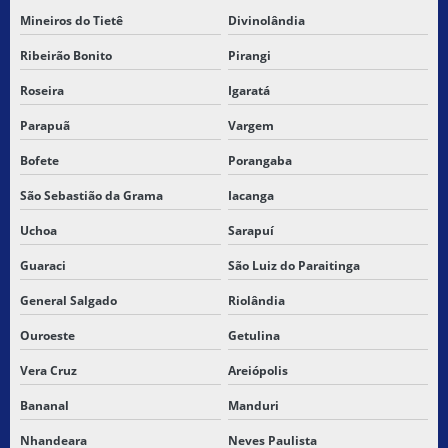
Mineiros do Tietê
Divinolândia
Ribeirão Bonito
Pirangi
Roseira
Igaratá
Parapuã
Vargem
Bofete
Porangaba
São Sebastião da Grama
Iacanga
Uchoa
Sarapuí
Guaraci
São Luiz do Paraitinga
General Salgado
Riolândia
Ouroeste
Getulina
Vera Cruz
Areiópolis
Bananal
Manduri
Nhandeara
Neves Paulista