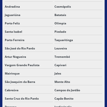
TRANSPORTADORA ENTREGAS EXTRA
Andradina
Cosmópolis
TRANSPORTADORA DE ENTREGAS RAPIDAS
Jaguariúna
Batatais
TRANSPORTADORA ENTREGAS URGENTES
Porto Feliz
Olímpia
TRANSPORTADORA PARA MARANHÃO
Santa Isabel
Piedade
Porto Ferreira
Taquaritinga
TRANSPORTADORA DE MERCADORIAS
São José do Rio Pardo
Louveira
TRANSPORTADORA NORDESTE
Artur Nogueira
Tremembé
TRANSPORTADORA PARA SAO LUIS
Vargem Grande Paulista
Capivari
TRANSPORTADORA PARA SÃO LUIS DO MARANHÃO
Mairinque
Jales
São Joaquim da Barra
Monte Alto
TRANSPORTADORA DE SÃO PAULO PARA PIAUÍ
Cabreúva
Campos do Jordão
TRANSPORTADORA DE SÃO PAULO PRO PIAUI
Santa Cruz do Rio Pardo
Capão Bonito
TRANSPORTADORA SP PARA MARANHÃO
Dracena
Jardinópolis