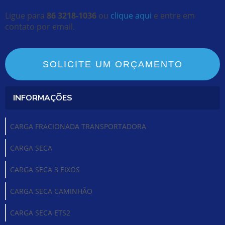
Ligue para
86 3218-1036
ou
clique aqui
e entre em
contato por email.
SOLICITE UM ORÇAMENTO
INFORMAÇÕES
CARGA FRACIONADA TRANSPORTADORA
CARGA SECA
CARGA SECA 3 EIXOS
CARGA SECA CAMINHÃO
CARGA SECA ETS2