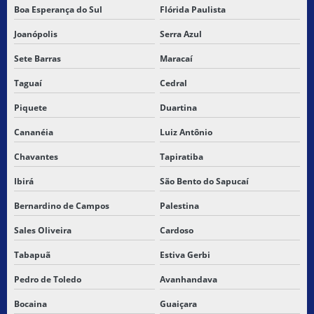
Boa Esperança do Sul
Flórida Paulista
Joanópolis
Serra Azul
Sete Barras
Maracaí
Taguaí
Cedral
Piquete
Duartina
Cananéia
Luiz Antônio
Chavantes
Tapiratiba
Ibirá
São Bento do Sapucaí
Bernardino de Campos
Palestina
Sales Oliveira
Cardoso
Tabapuã
Estiva Gerbi
Pedro de Toledo
Avanhandava
Bocaina
Guaiçara