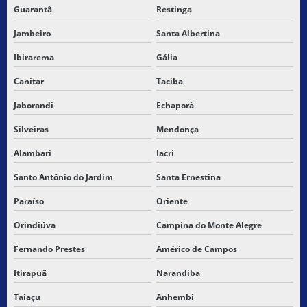
Guarantã
Restinga
Jambeiro
Santa Albertina
Ibirarema
Gália
Canitar
Taciba
Jaborandi
Echaporã
Silveiras
Mendonça
Alambari
Iacri
Santo Antônio do Jardim
Santa Ernestina
Paraíso
Oriente
Orindiúva
Campina do Monte Alegre
Fernando Prestes
Américo de Campos
Itirapuã
Narandiba
Taiaçu
Anhembi