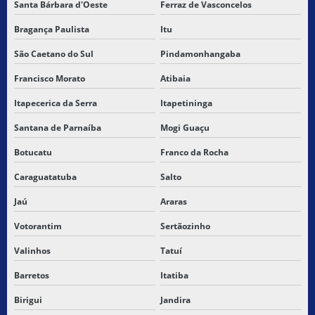
Santa Bárbara d'Oeste
Ferraz de Vasconcelos
GUIAS DE TRANSPORTE DEVOLUÇÃO
Bragança Paulista
Itu
LEVANTAMENTO E TRANSPORTE DE CARGAS
São Caetano do Sul
Pindamonhangaba
LOCAÇÃO CARGA SECA
Francisco Morato
Atibaia
LOGISTICA DE CARGAS FRACIONADAS
Itapecerica da Serra
Itapetininga
Santana de Parnaíba
Mogi Guaçu
MELHORES TRANSPORTADORAS DE SÃO PAULO
Botucatu
Franco da Rocha
MELHORES TRANSPORTADORAS DE SP
Caraguatatuba
Salto
SERVIÇO DE COLETA E ENTREGA DE MERCADORIAS
Jaú
Araras
SERVIÇO DE ENTREGA
Votorantim
Sertãozinho
Valinhos
Tatuí
SERVIÇO DE ENTREGA BARATO
Barretos
Itatiba
SERVIÇO DE ENTREGA BRASIL
Birigui
Jandira
SERVIÇO DE ENTREGA ENTRE CIDADES