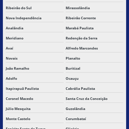
Ribeirão do Sul
Mirassolândia
Nova Independência
Ribeirão Corrente
Analândia
Marabá Paulista
Meridiano
Redenção da Serra
Avaí
Alfredo Marcondes
Novais
Planalto
João Ramalho
Buritizal
Adolfo
Ocauçu
Itapirapuã Paulista
Cabrália Paulista
Coronel Macedo
Santa Cruz da Conceição
Júlio Mesquita
Guzolândia
Monte Castelo
Corumbataí
Espírito Santo do Turvo
Glicério