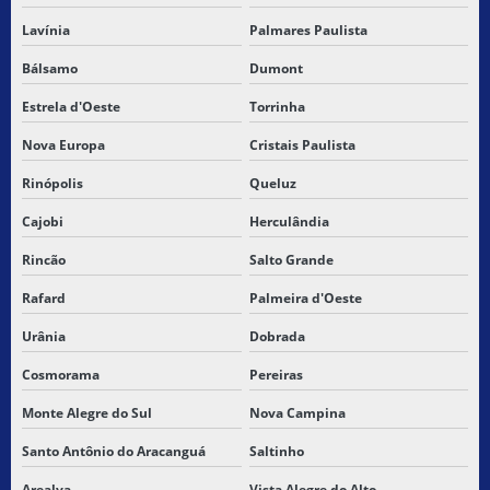
Lavínia
Palmares Paulista
Bálsamo
Dumont
Estrela d'Oeste
Torrinha
Nova Europa
Cristais Paulista
Rinópolis
Queluz
Cajobi
Herculândia
Rincão
Salto Grande
Rafard
Palmeira d'Oeste
Urânia
Dobrada
Cosmorama
Pereiras
Monte Alegre do Sul
Nova Campina
Santo Antônio do Aracanguá
Saltinho
Arealva
Vista Alegre do Alto