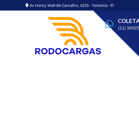
Av Henry Wall de Carvalho, 4255 - Teresina - PI
COLET
(11) 9492