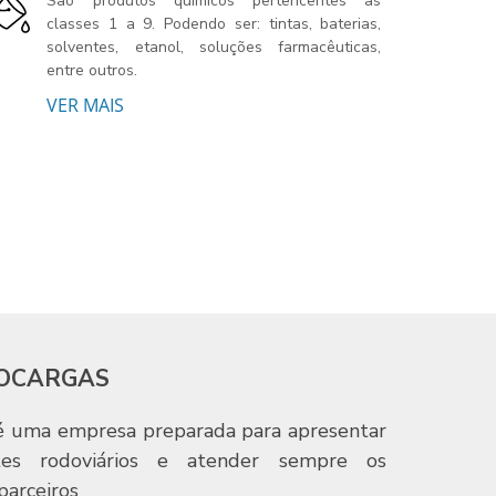
São produtos químicos pertencentes às
classes 1 a 9. Podendo ser: tintas, baterias,
solventes, etanol, soluções farmacêuticas,
entre outros.
VER MAIS
DOCARGAS
é uma empresa preparada para apresentar
tes rodoviários e atender sempre os
parceiros