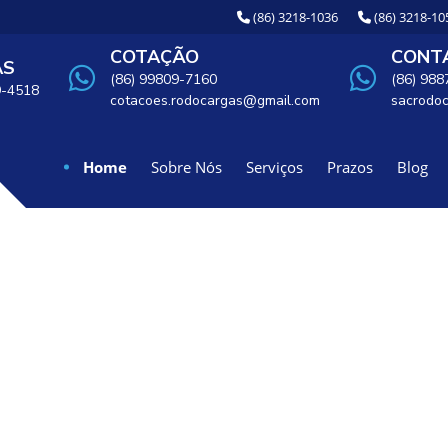
(86) 3218-1036
(86) 3218-10
COTAÇÃO
CONTA
AS
(86) 99809-7160
(86) 98
9-4518
cotacoes.rodocargas@gmail.com
sacrodo
Home
Sobre Nós
Serviços
Prazos
Blog