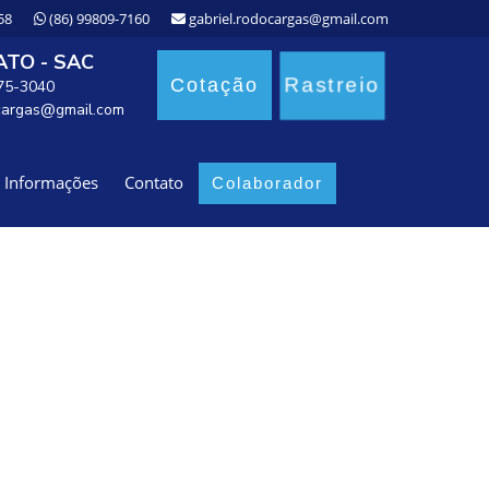
58
(86) 99809-7160
gabriel.rodocargas@gmail.com
TO - SAC
Rastreio
Cotação
875-3040
cargas@gmail.com
Informações
Contato
Colaborador