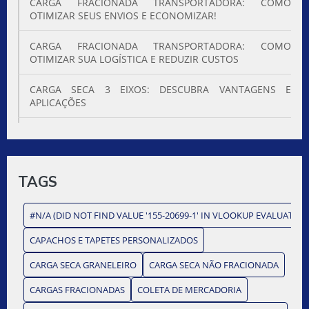
CARGA FRACIONADA TRANSPORTADORA: COMO
OTIMIZAR SEUS ENVIOS E ECONOMIZAR!
CARGA FRACIONADA TRANSPORTADORA: COMO
OTIMIZAR SUA LOGÍSTICA E REDUZIR CUSTOS
CARGA SECA 3 EIXOS: DESCUBRA VANTAGENS E
APLICAÇÕES
CARGA SECA 3 EIXOS: EFICÁCIA E VANTAGENS
CARGA SECA 3 EIXOS: O QUE VOCÊ PRECISA SABER PARA
TRANSPORTE EFICIENTE
TAGS
CARGA SECA 3 EIXOS: TUDO QUE VOCÊ PRECISA SABER
#N/A (DID NOT FIND VALUE '155-20699-1' IN VLOOKUP EVALUATION
CARGA SECA CAMINHÃO É ESSENCIAL PARA
CAPACHOS E TAPETES PERSONALIZADOS
TRANSPORTE EFICIENTE. DESCUBRA COMO OTIMIZAR
SUA LOGÍSTICA E GARANTIR SEGURANÇA NO
CARGA SECA GRANELEIRO
CARGA SECA NÃO FRACIONADA
TRANSPORTE.
CARGAS FRACIONADAS
COLETA DE MERCADORIA
CARGA SECA CAMINHÃO É ESSENCIAL PARA