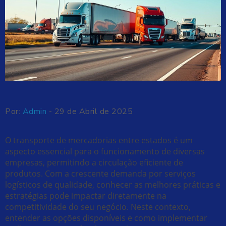
Por:
Admin
- 29 de Abril de 2025
O transporte de mercadorias entre estados é um
aspecto essencial para o funcionamento de diversas
empresas, permitindo a circulação eficiente de
produtos. Com a crescente demanda por serviços
logísticos de qualidade, conhecer as melhores práticas e
estratégias pode impactar diretamente na
competitividade do seu negócio. Neste contexto,
entender as opções disponíveis e como implementar