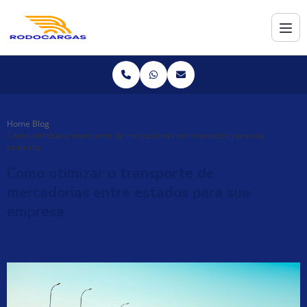
Home
Blog
Como otimizar o transporte de mercadorias entre estados para sua
empresa
Como otimizar o transporte de
mercadorias entre estados para sua
empresa