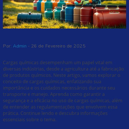
Por:
Admin
- 26 de Fevereiro de 2025
Cargas químicas desempenham um papel vital em
diversas indústrias, desde a agricultura até a fabricação
de produtos químicos. Neste artigo, vamos explorar o
conceito de cargas químicas, enfatizando sua
importância e os cuidados necessários durante seu
transporte e manejo. Aprenda como garantir a
segurança e a eficácia no uso de cargas químicas, além
de entender as regulamentações que envolvem essa
prática. Continue lendo e descubra informações
essenciais sobre o tema.