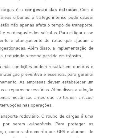
e cargas é a
congestão das estradas
. Com o
áreas urbanas, o tráfego intenso pode causar
estão não apenas afeta o tempo de transporte,
 no desgaste dos veículos. Para mitigar esse
mento e planejamento de rotas que ajudam a
ongestionadas. Além disso, a implementação de
os, reduzindo o tempo perdido em trânsito.
em más condições podem resultar em quebras e
anutenção preventiva é essencial para garantir
onamento. As empresas devem estabelecer um
as e reparos necessários. Além disso, a adoção
lemas mecânicos antes que se tornem críticos,
nterrupções nas operações.
ransporte rodoviário. O roubo de cargas é uma
 por serem vulneráveis. Para proteger as
ança, como rastreamento por GPS e alarmes de