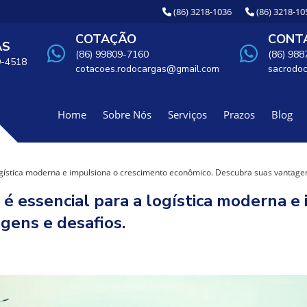
(86) 3218-1036
(86) 3218-10
COTAÇÃO
CONTA
AS
(86) 99809-7160
(86) 98
9-4518
cotacoes.rodocargas@gmail.com
sacrodo
Home
Sobre Nós
Serviços
Prazos
Blog
logística moderna e impulsiona o crescimento econômico. Descubra suas vantagen
 é essencial para a logística moderna e
gens e desafios.