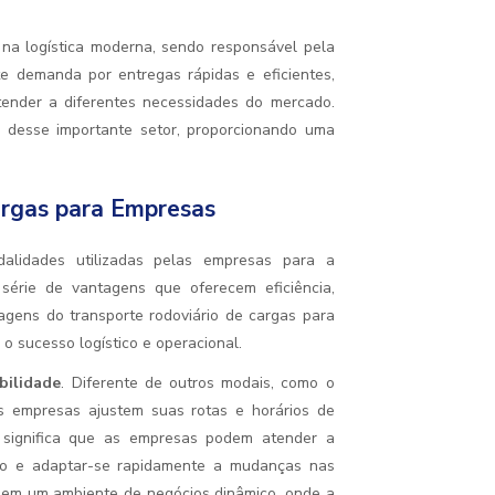
na logística moderna, sendo responsável pela
e demanda por entregas rápidas e eficientes,
tender a diferentes necessidades do mercado.
s desse importante setor, proporcionando uma
argas para Empresas
dalidades utilizadas pelas empresas para a
érie de vantagens que oferecem eficiência,
ntagens do transporte rodoviário de cargas para
 sucesso logístico e operacional.
ibilidade
. Diferente de outros modais, como o
 as empresas ajustem suas rotas e horários de
o significa que as empresas podem atender a
esso e adaptar-se rapidamente a mudanças nas
a em um ambiente de negócios dinâmico, onde a