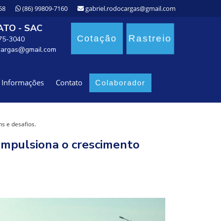
58
(86) 99809-7160
gabriel.rodocargas@gmail.com
TO - SAC
Rastreio
Cotação
875-3040
cargas@gmail.com
Informações
Contato
Colaborador
s e desafios.
 impulsiona o crescimento