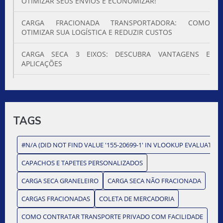
OTIMIZAR SEUS ENVIOS E ECONOMIZAR!
CARGA FRACIONADA TRANSPORTADORA: COMO
OTIMIZAR SUA LOGÍSTICA E REDUZIR CUSTOS
CARGA SECA 3 EIXOS: DESCUBRA VANTAGENS E
APLICAÇÕES
CARGA SECA 3 EIXOS: EFICÁCIA E VANTAGENS
CARGA SECA 3 EIXOS: O QUE VOCÊ PRECISA SABER PARA
TRANSPORTE EFICIENTE
TAGS
CARGA SECA 3 EIXOS: TUDO QUE VOCÊ PRECISA SABER
#N/A (DID NOT FIND VALUE '155-20699-1' IN VLOOKUP EVALUATION
CARGA SECA CAMINHÃO É ESSENCIAL PARA
CAPACHOS E TAPETES PERSONALIZADOS
TRANSPORTE EFICIENTE. DESCUBRA COMO OTIMIZAR
SUA LOGÍSTICA E GARANTIR SEGURANÇA NO
CARGA SECA GRANELEIRO
CARGA SECA NÃO FRACIONADA
TRANSPORTE.
CARGAS FRACIONADAS
COLETA DE MERCADORIA
CARGA SECA CAMINHÃO É ESSENCIAL PARA
COMO CONTRATAR TRANSPORTE PRIVADO COM FACILIDADE
TRANSPORTE EFICIENTE. DESCUBRA COMO OTIMIZAR