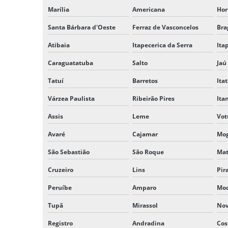
Marília
Americana
Hor
Santa Bárbara d'Oeste
Ferraz de Vasconcelos
Bra
Atibaia
Itapecerica da Serra
Ita
Caraguatatuba
Salto
Jaú
Tatuí
Barretos
Ita
Várzea Paulista
Ribeirão Pires
It
Assis
Leme
Vot
Avaré
Cajamar
Mog
São Sebastião
São Roque
Ma
Cruzeiro
Lins
Pir
Peruíbe
Amparo
Mo
Tupã
Mirassol
Nov
Registro
Andradina
Cos