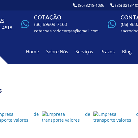
(86) 3218-1036
(86) 3218-10
COTAÇÃO
CONTA
AS
(86) 99809-7160
(86) 98
9-4518
cotacoes.rodocargas@gmail.com
sacrodo
Home
Sobre Nós
Serviços
Prazos
Blog
s