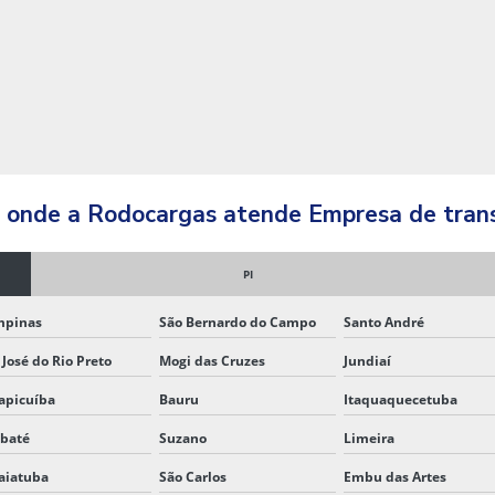
sil onde a Rodocargas atende Empresa de tran
PI
mpinas
São Bernardo do Campo
Santo André
 José do Rio Preto
Mogi das Cruzes
Jundiaí
apicuíba
Bauru
Itaquaquecetuba
baté
Suzano
Limeira
aiatuba
São Carlos
Embu das Artes