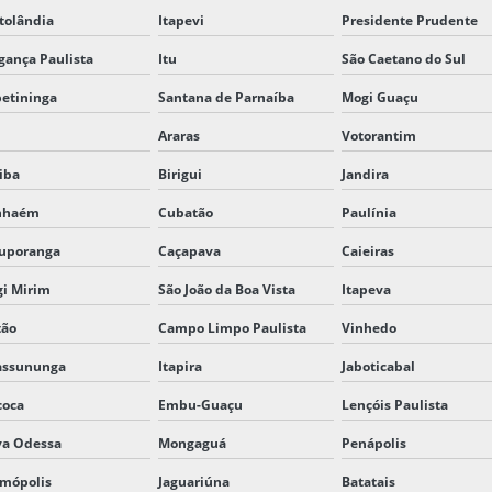
tolândia
Itapevi
Presidente Prudente
gança Paulista
Itu
São Caetano do Sul
petininga
Santana de Parnaíba
Mogi Guaçu
Araras
Votorantim
tiba
Birigui
Jandira
anhaém
Cubatão
Paulínia
uporanga
Caçapava
Caieiras
i Mirim
São João da Boa Vista
Itapeva
tão
Campo Limpo Paulista
Vinhedo
assununga
Itapira
Jaboticabal
coca
Embu-Guaçu
Lençóis Paulista
a Odessa
Mongaguá
Penápolis
mópolis
Jaguariúna
Batatais