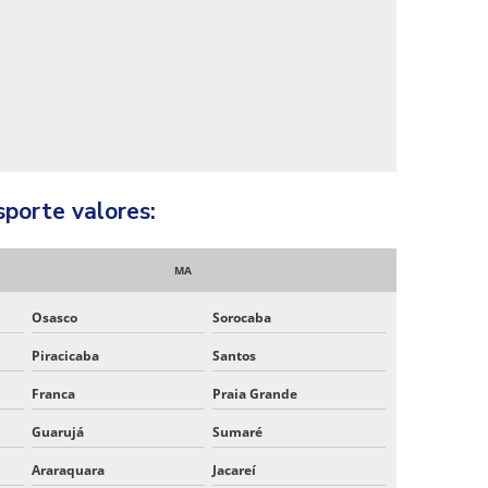
EMPRESA DE TRANSPORTE E LOGISTICA
EMPRESA DE TRANSPORTE DE
MERCADORIA
EMPRESA DE TRANSPORTE NO BRASIL
EMPRESA DE TRANSPORTE NORDESTE
sporte valores:
EMPRESA DE TRANSPORTE DE
PEQUENAS MERCADORIAS
MA
EMPRESA DE TRANSPORTE RODOVIÁRIO
Osasco
Sorocaba
EMPRESA DE TRANSPORTE RODOVIÁRIO
Piracicaba
Santos
DE CARGAS
Franca
Praia Grande
EMPRESA DE TRANSPORTE A ROTA
Guarujá
Sumaré
EMPRESA DE TRANSPORTE
Araraquara
Jacareí
TERCEIRIZADO