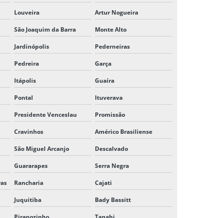
Louveira
Artur Nogueira
FRETE E TRANSPORTE DE PEQUENAS
CARGAS
São Joaquim da Barra
Monte Alto
GUIAS DE TRANSPORTE DEVOLUÇÃO
Jardinópolis
Pederneiras
Pedreira
Garça
LEVANTAMENTO E TRANSPORTE DE
CARGAS
Itápolis
Guaíra
LOCAÇÃO CARGA SECA
Pontal
Ituverava
Presidente Venceslau
Promissão
LOGISTICA DE CARGAS FRACIONADAS
Cravinhos
Américo Brasiliense
MELHORES TRANSPORTADORAS DE SÃO
PAULO
São Miguel Arcanjo
Descalvado
Guararapes
Serra Negra
MELHORES TRANSPORTADORAS DE SP
ras
Rancharia
Cajati
SERVIÇO DE COLETA E ENTREGA DE
MERCADORIAS
Juquitiba
Bady Bassitt
Pirapozinho
Tanabi