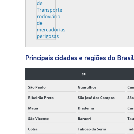
Principais cidades e regiões do Bra
SP
São Paulo
Guarulhos
Ca
Ribeirão Preto
São José dos Campos
São
Mauá
Diadema
Car
São Vicente
Barueri
Tau
Cotia
Taboão da Serra
Ind