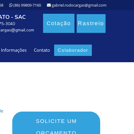
58
(86) 99809-7160
gabriel.rodocargas@gmail.com
TO - SAC
Rastreio
Cotação
875-3040
cargas@gmail.com
Informações
Contato
Colaborador
SOLICITE UM
ORÇAMENTO