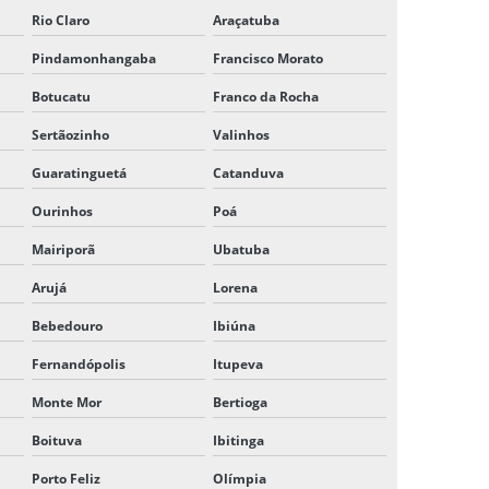
Rio Claro
Araçatuba
EMPRESA DE TRANSPORTE TERRESTRE
Pindamonhangaba
Francisco Morato
EMPRESA DE TRANSPORTE VALORES
Botucatu
Franco da Rocha
EMPRESAS DE CARGAS FRACIONADAS
Sertãozinho
Valinhos
EMPRESAS QUE FAZEM TRANSPORTE DE
Guaratinguetá
Catanduva
MERCADORIAS
Ourinhos
Poá
EMPRESAS TRANSPORTE CARGA SECA
Mairiporã
Ubatuba
ENTREGA DE CARGA
Arujá
Lorena
Bebedouro
Ibiúna
ENTREGA CARGA RÁPIDA
Fernandópolis
Itupeva
ENTREGA CARGA VISTA
Monte Mor
Bertioga
ENTREGA DE PEQUENAS CARGAS
Boituva
Ibitinga
FRETE DE CARGA SECA
Porto Feliz
Olímpia