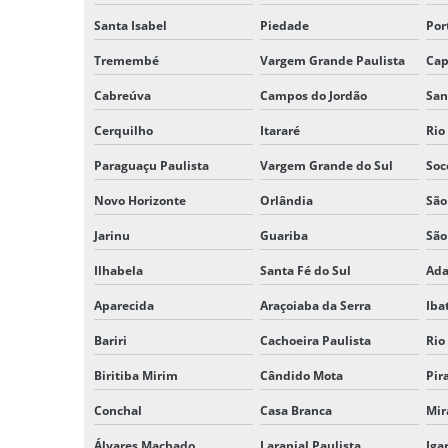
Santa Isabel
Piedade
Por
Tremembé
Vargem Grande Paulista
Cap
Cabreúva
Campos do Jordão
San
Cerquilho
Itararé
Rio
Paraguaçu Paulista
Vargem Grande do Sul
Soc
Novo Horizonte
Orlândia
São
Jarinu
Guariba
São
Ilhabela
Santa Fé do Sul
Ad
Aparecida
Araçoiaba da Serra
Iba
Bariri
Cachoeira Paulista
Rio
Biritiba Mirim
Cândido Mota
Pir
Conchal
Casa Branca
Mir
Álvares Machado
Laranjal Paulista
Iga