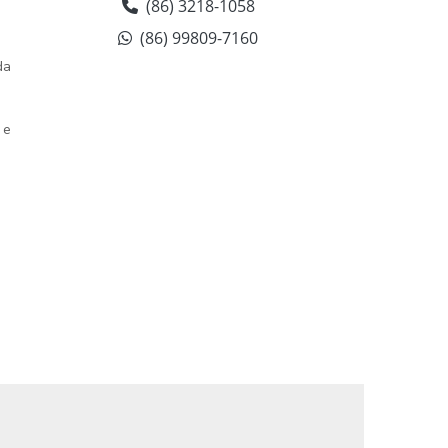
(86) 3218-1058
CARGAS SECAS EM GERAL
(86) 99809-7160
COLETA E ENTREGA DE MERCADORIAS
da
COLETA DE MERCADORIA
 e
CONTRATAR TRANSPORTADORA
CONTRATAR TRANSPORTE DE CARGA
CONTRATAR TRANSPORTE PRIVADO
EMBARQUE DE MERCADORIAS
EMPRESA DE ENTREGA DE CARGAS
EMPRESA DE ENTREGA DE ENCOMENDAS
EMPRESA DE ENTREGA DE
MERCADORIAS