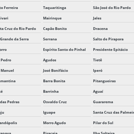
to Ferreira
Taquaritinga
São José do Rio Pardo
ivari
Mairinque
Jales
ta Cruz do Rio Pardo
Capão Bonito
Dracena
 Grande da Serra
Serrana
Salto de Pirapora
orro
Espírito Santo do Pinhal
Presidente Epitácio
 Pedro
Agudos
Tietê
 Manuel
José Bonifácio
Iperó
amantina
Barra Bonita
Pitangueiras
té
Barrinha
Aguaí
 das Pedras
Osvaldo Cruz
Guararema
aju
Iguape
Santa Cruz das Palmei
andópolis
Morro Agudo
Pilar do Sul
rapava
Piracaia
Ilha Solteira