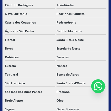
Cândido Rodrigues
Alvinlândia
Nova Luzitânia
Pedrinhas Paulista
Cássia dos Coqueiros
Pedranópolis
Águas de São Pedro
Gabriel Monteiro
Floreal
Santa Rita d'Oeste
Borebi
Estrela do Norte
Rubiácea
Zacarias
Lutécia
Nantes
Taquaral
Bento de Abreu
São Francisco
Santa Clara d'Oeste
São João das Duas Pontes
Pracinha
Brejo Alegre
Óleo
Sagres
Oscar Bressane