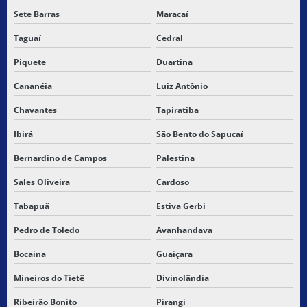
Sete Barras
Maracaí
Taguaí
Cedral
Piquete
Duartina
Cananéia
Luiz Antônio
Chavantes
Tapiratiba
Ibirá
São Bento do Sapucaí
Bernardino de Campos
Palestina
Sales Oliveira
Cardoso
Tabapuã
Estiva Gerbi
Pedro de Toledo
Avanhandava
Bocaina
Guaiçara
Mineiros do Tietê
Divinolândia
Ribeirão Bonito
Pirangi