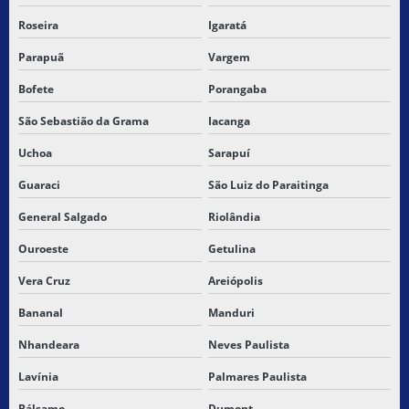
Roseira
Igaratá
Parapuã
Vargem
Bofete
Porangaba
São Sebastião da Grama
Iacanga
Uchoa
Sarapuí
Guaraci
São Luiz do Paraitinga
General Salgado
Riolândia
Ouroeste
Getulina
Vera Cruz
Areiópolis
Bananal
Manduri
Nhandeara
Neves Paulista
Lavínia
Palmares Paulista
Bálsamo
Dumont