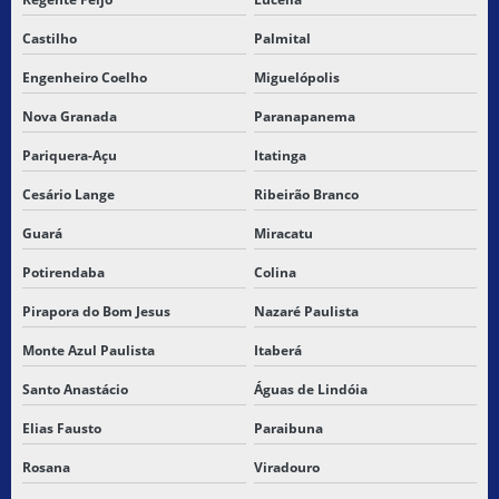
Castilho
Palmital
Engenheiro Coelho
Miguelópolis
Nova Granada
Paranapanema
Pariquera-Açu
Itatinga
Cesário Lange
Ribeirão Branco
Guará
Miracatu
Potirendaba
Colina
Pirapora do Bom Jesus
Nazaré Paulista
Monte Azul Paulista
Itaberá
Santo Anastácio
Águas de Lindóia
Elias Fausto
Paraibuna
Rosana
Viradouro