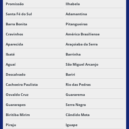
Promissão
Ilhabela
TRANSPORTE DE CARGAS E ENCOMENDAS
Santa Fé do Sul
Adamantina
TRANSPORTE DE CARGAS FRACIONADAS
Barra Bonita
Pitangueiras
TRANSPORTE DE CARGAS FRETE
Cravinhos
Américo Brasiliense
Aparecida
Araçoiaba da Serra
TRANSPORTE DE CARGAS INTERESTADUAL
Ibaté
Barrinha
TRANSPORTE DE CARGAS LOGÍSTICA
Aguaí
São Miguel Arcanjo
TRANSPORTE DE CARGAS PERIGOSAS
Descalvado
Bariri
TRANSPORTE DE CARGAS PERIGOSAS RODOVIARIO
Cachoeira Paulista
Rio das Pedras
Osvaldo Cruz
Guararema
TRANSPORTE DE CARGAS SECAS
Guararapes
Serra Negra
TRANSPORTE DE CARGAS SUBCONTRATAÇÃO
Biritiba Mirim
Cândido Mota
TRANSPORTE DE CARGAS URGENTES
Piraju
Iguape