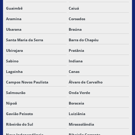
Guaimbê
Caiuá
Aramina
Coroados
Ubarana
Braúna
Santa Maria da Serra
Barra do Chapéu
Ubirajara
Pratânia
Sabino
Indiana
Lagoinha
Canas
Campos Novos Paulista
Álvaro de Carvalho
Salmourão
Onda Verde
Nipoã
Boraceia
Gavião Peixoto
Luiziânia
Ribeirão do Sul
Mirassolândia
Nova Independência
Ribeirão Corrente