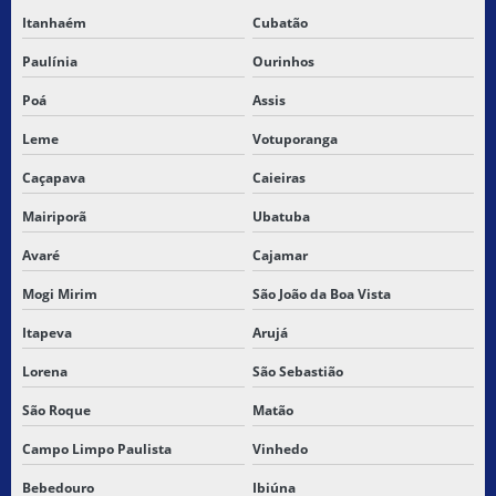
SERVIÇO DE ENTREGA A DOMICILIO
Itanhaém
Cubatão
Paulínia
Ourinhos
SERVIÇO DE ENTREGA DE ENCOMENDAS
Poá
Assis
SERVIÇO DE ENTREGA ENTRE ESTADOS
Leme
Votuporanga
SERVIÇO DE ENTREGA INTERESTADUAL
Caçapava
Caieiras
SERVIÇO DE ENTREGA INTERMUNICIPAL
Mairiporã
Ubatuba
Avaré
Cajamar
SERVIÇO DE ENTREGA PARA LOJA VIRTUAL
Mogi Mirim
São João da Boa Vista
SERVIÇO DE ENTREGA NACIONAL
Itapeva
Arujá
SERVIÇO DE ENTREGA PARTICULAR
Lorena
São Sebastião
SERVIÇO DE ENTREGA RAPIDA SP
São Roque
Matão
SERVIÇO DE TRANSPORTE DE CARGA
Campo Limpo Paulista
Vinhedo
Bebedouro
Ibiúna