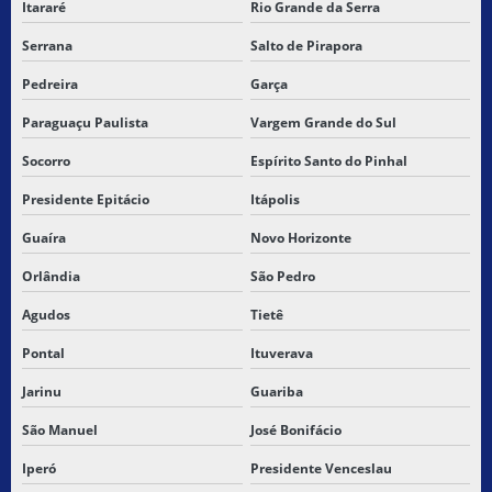
Itararé
Rio Grande da Serra
TRANSPORTADORA DE SP PARA PIAUI
Serrana
Salto de Pirapora
TRANSPORTADORA SP PARA SANTA INES MARANHAO
Pedreira
Garça
TRANSPORTADORA DE SP PARA SÃO LUIS MARANHÃO
Paraguaçu Paulista
Vargem Grande do Sul
TRANSPORTADORA TERESINA
Socorro
Espírito Santo do Pinhal
TRANSPORTADORA PARA TERESINA PI
Presidente Epitácio
Itápolis
Guaíra
Novo Horizonte
TRANSPORTADORAS PARA PIAUI
Orlândia
São Pedro
TRANSPORTE DE CARGA QUIMICA
Agudos
Tietê
TRANSPORTE DE CARGA SECA SP
Pontal
Ituverava
TRANSPORTE DE CARGAS
Jarinu
Guariba
São Manuel
José Bonifácio
TRANSPORTE DE CARGAS E COMMERCE
Iperó
Presidente Venceslau
TRANSPORTE DE CARGAS CUSTO