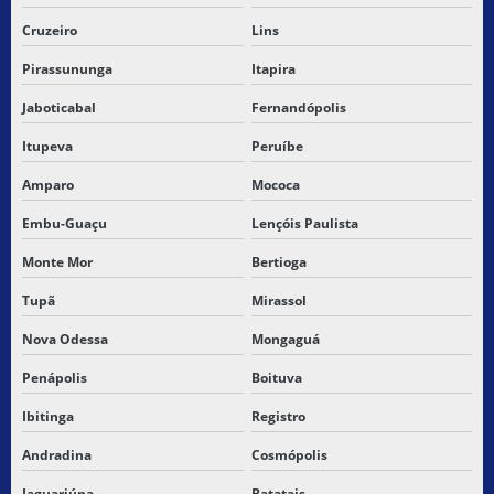
SERVIÇOS DE ENTREGA ONLINE
Cruzeiro
Lins
TABELA DE CARGAS FRACIONADAS
Pirassununga
Itapira
TERCEIRIZAÇÃO DO TRANSPORTE DE CARGAS
Jaboticabal
Fernandópolis
TRANSPORTADORA PARA BALSAS MARANHÃO
Itupeva
Peruíbe
Amparo
Mococa
TRANSPORTADORA CARGA FRACIONADA
Embu-Guaçu
Lençóis Paulista
TRANSPORTADORA CARGA FRACIONADA NORDESTE
Monte Mor
Bertioga
TRANSPORTADORA DE CARGAS
Tupã
Mirassol
TRANSPORTADORA DE CARGAS PERIGOSAS
Nova Odessa
Mongaguá
Penápolis
Boituva
TRANSPORTADORA PARA CAXIAS MARANHÃO
Ibitinga
Registro
TRANSPORTADORA ENTREGAS EXTRA
Andradina
Cosmópolis
TRANSPORTADORA DE ENTREGAS RAPIDAS
Jaguariúna
Batatais