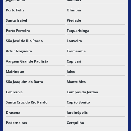
TRANSPORTADORA ENTREGAS URGENTES
Porto Feliz
Olímpia
TRANSPORTADORA PARA MARANHÃO
Santa Isabel
Piedade
Porto Ferreira
Taquaritinga
TRANSPORTADORA DE MERCADORIAS
São José do Rio Pardo
Louveira
TRANSPORTADORA NORDESTE
Artur Nogueira
Tremembé
TRANSPORTADORA PARA SAO LUIS
Vargem Grande Paulista
Capivari
TRANSPORTADORA PARA SÃO LUIS DO MARANHÃO
Mairinque
Jales
São Joaquim da Barra
Monte Alto
TRANSPORTADORA DE SÃO PAULO PARA PIAUÍ
Cabreúva
Campos do Jordão
TRANSPORTADORA DE SÃO PAULO PRO PIAUI
Santa Cruz do Rio Pardo
Capão Bonito
TRANSPORTADORA SP PARA MARANHÃO
Dracena
Jardinópolis
TRANSPORTADORA DE SP PARA PI
Pederneiras
Cerquilho