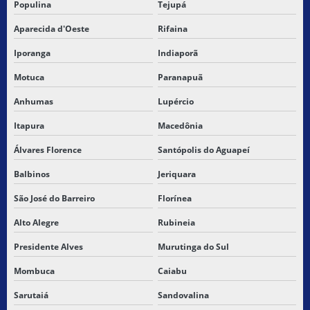
Populina
Tejupá
Aparecida d'Oeste
Rifaina
Iporanga
Indiaporã
Motuca
Paranapuã
Anhumas
Lupércio
Itapura
Macedônia
Álvares Florence
Santópolis do Aguapeí
Balbinos
Jeriquara
São José do Barreiro
Florínea
Alto Alegre
Rubineia
Presidente Alves
Murutinga do Sul
Mombuca
Caiabu
Sarutaiá
Sandovalina