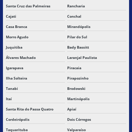
TRANSPORTE DE MERCADORIA DE TERCEIROS
Santa Cruz das Palmeiras
Rancharia
Cajati
Conchal
TRANSPORTE DE MERCADORIAS
Casa Branca
Mirandópolis
TRANSPORTE DE MERCADORIAS ALIMENTARES
Morro Agudo
Pilar do Sul
TRANSPORTE DE MERCADORIAS ENTRE ESTADOS
Juquitiba
Bady Bassitt
TRANSPORTE DE MERCADORIAS PERIGOSAS
Álvares Machado
Laranjal Paulista
TRANSPORTE RODOVIÁRIO
Igarapava
Piracaia
Ilha Solteira
Pirapozinho
TRANSPORTE RODOVIÁRIO DE CARGAS
Tanabi
Brodowski
TRANSPORTE RODOVIÁRIO DE CARGAS FRACIONADAS
Itaí
Martinópolis
TRANSPORTE RODOVIÁRIO DE CARGAS NO BRASIL
Santa Rita do Passa Quatro
Apiaí
TRANSPORTE RODOVIÁRIO DE CARGAS PERIGOSAS
Cordeirópolis
Dois Córregos
Taquarituba
Valparaíso
TRANSPORTE RODOVIARIO MERCADORIA