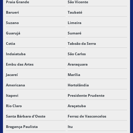
Praia Grande
São Vicente
EMPRESAS DE CARGAS FRACIONADAS
Barueri
Taubaté
EMPRESAS QUE FAZEM TRANSPORTE DE MERCADORIAS
Suzano
Limeira
EMPRESAS TRANSPORTE CARGA SECA
Guarujá
Sumaré
ENTREGA DE CARGA
Cotia
Taboão da Serra
Indaiatuba
São Carlos
ENTREGA CARGA RÁPIDA
Embu das Artes
Araraquara
ENTREGA CARGA VISTA
Jacareí
Marília
ENTREGA DE PEQUENAS CARGAS
Americana
Hortolândia
FRETE DE CARGA SECA
Itapevi
Presidente Prudente
FRETE E TRANSPORTE DE PEQUENAS CARGAS
Rio Claro
Araçatuba
Santa Bárbara d'Oeste
Ferraz de Vasconcelos
GUIAS DE TRANSPORTE DEVOLUÇÃO
Bragança Paulista
Itu
LEVANTAMENTO E TRANSPORTE DE CARGAS