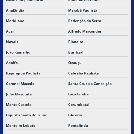
Analândia
Marabá Paulista
Meridiano
Redenção da Serra
Avaí
Alfredo Marcondes
Novais
Planalto
João Ramalho
Buritizal
Adolfo
Ocauçu
Itapirapuã Paulista
Cabrália Paulista
Coronel Macedo
Santa Cruz da Conceição
Júlio Mesquita
Guzolândia
Monte Castelo
Corumbataí
Espírito Santo do Turvo
Glicério
Monteiro Lobato
Pontalinda