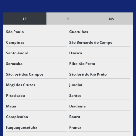
transporte de mercadoria:
EMPRESA DE TRANSPORTE DE MERCADORIA
SP
PI
MA
EMPRESA DE TRANSPORTE NO BRASIL
São Paulo
Guarulhos
EMPRESA DE TRANSPORTE NORDESTE
Campinas
São Bernardo do Campo
EMPRESA DE TRANSPORTE DE PEQUENAS MERCADORIAS
Santo André
Osasco
EMPRESA DE TRANSPORTE RODOVIÁRIO
Sorocaba
Ribeirão Preto
EMPRESA DE TRANSPORTE RODOVIÁRIO DE CARGAS
São José dos Campos
São José do Rio Preto
Mogi das Cruzes
Jundiaí
EMPRESA DE TRANSPORTE A ROTA
Piracicaba
Santos
EMPRESA DE TRANSPORTE TERCEIRIZADO
Mauá
Diadema
EMPRESA DE TRANSPORTE TERRESTRE
Carapicuíba
Bauru
EMPRESA DE TRANSPORTE VALORES
Itaquaquecetuba
Franca