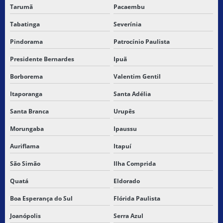
Tarumã
Pacaembu
Tabatinga
Severínia
Pindorama
Patrocínio Paulista
Presidente Bernardes
Ipuã
Borborema
Valentim Gentil
Itaporanga
Santa Adélia
Santa Branca
Urupês
Morungaba
Ipaussu
Auriflama
Itapuí
São Simão
Ilha Comprida
Quatá
Eldorado
Boa Esperança do Sul
Flórida Paulista
Joanópolis
Serra Azul