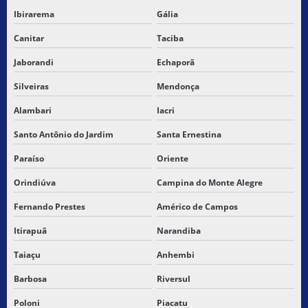
Ibirarema
Gália
Canitar
Taciba
Jaborandi
Echaporã
Silveiras
Mendonça
Alambari
Iacri
Santo Antônio do Jardim
Santa Ernestina
Paraíso
Oriente
Orindiúva
Campina do Monte Alegre
Fernando Prestes
Américo de Campos
Itirapuã
Narandiba
Taiaçu
Anhembi
Barbosa
Riversul
Poloni
Piacatu