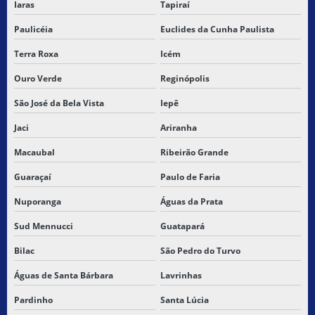
Iaras
Tapiraí
Paulicéia
Euclides da Cunha Paulista
Terra Roxa
Icém
Ouro Verde
Reginópolis
São José da Bela Vista
Iepê
Jaci
Ariranha
Macaubal
Ribeirão Grande
Guaraçaí
Paulo de Faria
Nuporanga
Águas da Prata
Sud Mennucci
Guatapará
Bilac
São Pedro do Turvo
Águas de Santa Bárbara
Lavrinhas
Pardinho
Santa Lúcia