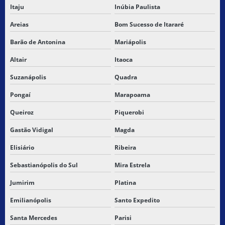
Itaju
Inúbia Paulista
Areias
Bom Sucesso de Itararé
Barão de Antonina
Mariápolis
Altair
Itaoca
Suzanápolis
Quadra
Pongaí
Marapoama
Queiroz
Piquerobi
Gastão Vidigal
Magda
Elisiário
Ribeira
Sebastianópolis do Sul
Mira Estrela
Jumirim
Platina
Emilianópolis
Santo Expedito
Santa Mercedes
Parisi