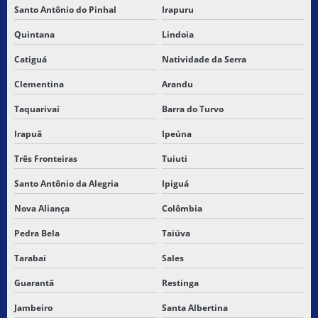
Santo Antônio do Pinhal
Irapuru
Quintana
Lindoia
Catiguá
Natividade da Serra
Clementina
Arandu
Taquarivaí
Barra do Turvo
Irapuã
Ipeúna
Três Fronteiras
Tuiuti
Santo Antônio da Alegria
Ipiguá
Nova Aliança
Colômbia
Pedra Bela
Taiúva
Tarabai
Sales
Guarantã
Restinga
Jambeiro
Santa Albertina