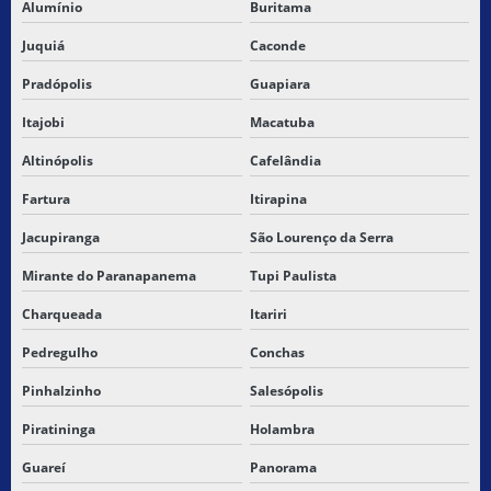
Alumínio
Buritama
Juquiá
Caconde
Pradópolis
Guapiara
Itajobi
Macatuba
Altinópolis
Cafelândia
Fartura
Itirapina
Jacupiranga
São Lourenço da Serra
Mirante do Paranapanema
Tupi Paulista
Charqueada
Itariri
Pedregulho
Conchas
Pinhalzinho
Salesópolis
Piratininga
Holambra
Guareí
Panorama