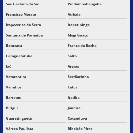
São Caetano do Sul
Pindamonhangaba
LOCAÇÃO CARGA SECA
Francisco Morato
Atibaia
LOGISTICA DE CARGAS FRACIONADAS
Itapecerica da Serra
Itapetininga
Santana de Parnaíba
Mogi Guaçu
MELHORES TRANSPORTADORAS DE SÃO PAULO
Botucatu
Franco da Rocha
MELHORES TRANSPORTADORAS DE SP
Caraguatatuba
Salto
SERVIÇO DE COLETA E ENTREGA DE MERCADORIAS
Jaú
Araras
SERVIÇO DE ENTREGA
Votorantim
Sertãozinho
Valinhos
Tatuí
SERVIÇO DE ENTREGA BARATO
Barretos
Itatiba
SERVIÇO DE ENTREGA BRASIL
Birigui
Jandira
SERVIÇO DE ENTREGA ENTRE CIDADES
Guaratinguetá
Catanduva
SERVIÇO DE ENTREGA PARA E COMMERCE
Várzea Paulista
Ribeirão Pires