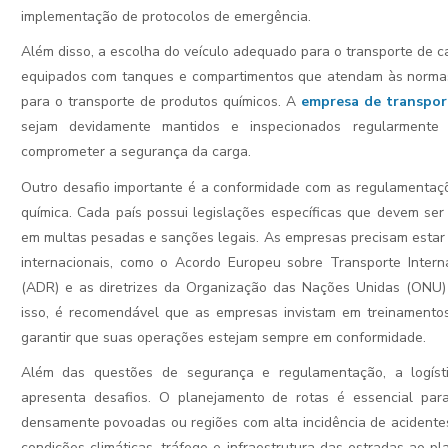
implementação de protocolos de emergência.
Além disso, a escolha do veículo adequado para o transporte de c
equipados com tanques e compartimentos que atendam às normas
para o transporte de produtos químicos. A
empresa de transpor
sejam devidamente mantidos e inspecionados regularmente
comprometer a segurança da carga.
Outro desafio importante é a conformidade com as regulamentaç
química. Cada país possui legislações específicas que devem ser
em multas pesadas e sanções legais. As empresas precisam estar 
internacionais, como o Acordo Europeu sobre Transporte Intern
(ADR) e as diretrizes da Organização das Nações Unidas (ONU) 
isso, é recomendável que as empresas invistam em treinamentos 
garantir que suas operações estejam sempre em conformidade.
Além das questões de segurança e regulamentação, a logíst
apresenta desafios. O planejamento de rotas é essencial par
densamente povoadas ou regiões com alta incidência de acidente
condições climáticas, tráfego e infraestrutura das estradas ao p