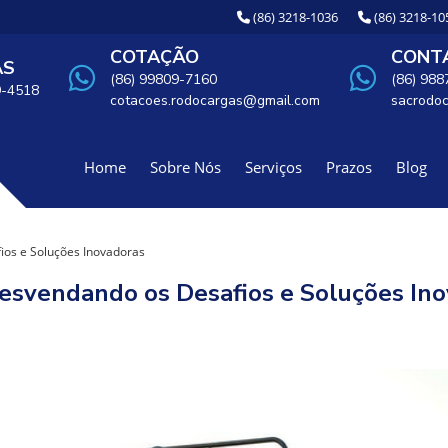
(86) 3218-1036
(86) 3218-10
COTAÇÃO
CONTA
AS
(86) 99809-7160
(86) 98
9-4518
cotacoes.rodocargas@gmail.com
sacrodo
Home
Sobre Nós
Serviços
Prazos
Blog
ios e Soluções Inovadoras
Desvendando os Desafios e Soluções In