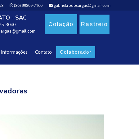
58
(86) 99809-7160
gabriel.rodocargas@gmail.com
TO - SAC
Rastreio
Cotação
875-3040
cargas@gmail.com
Informações
Contato
Colaborador
ovadoras