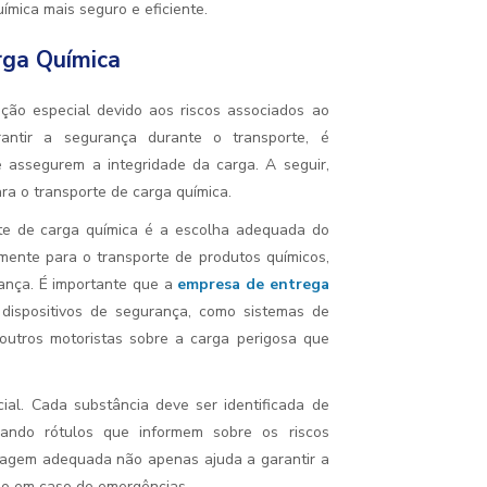
ímica mais seguro e eficiente.
rga Química
ção especial devido aos riscos associados ao
rantir a segurança durante o transporte, é
 assegurem a integridade da carga. A seguir,
a o transporte de carga química.
rte de carga química é a escolha adequada do
amente para o transporte de produtos químicos,
nça. É importante que a
empresa de entrega
dispositivos de segurança, como sistemas de
outros motoristas sobre a carga perigosa que
ial. Cada substância deve ser identificada de
izando rótulos que informem sobre os riscos
lagem adequada não apenas ajuda a garantir a
ção em caso de emergências.