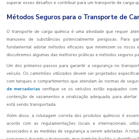
superar esses desafios e contribuir para um transporte de carga qu
Métodos Seguros para o Transporte de Ca
O transporte de carga química é uma atividade que requer aten
manuseio de substâncias potencialmente perigosas. Para ga
fundamental adotar métodos eficazes que minimizem os riscos e
discutiremos algumas das melhores práticas e métodos seguros par
Um dos primeiros passos para garantir a segurança no transpo
veículo. Os caminhões utilizados devem ser projetados especific
com tanques e compartimentos que atendam às normas de segura
de mercadorias
verifique se os veículos estão equipados com 
contenção de vazamentos e sinalização adequada, para alertar 
está sendo transportada.
Além disso, a rotulagem correta dos produtos químicos é essenc
acordo com as regulamentações locais e internacionais, util
associados e as medidas de segurança a serem adotadas. A rotu
segurança durante o transporte, mas também facilita a identifica